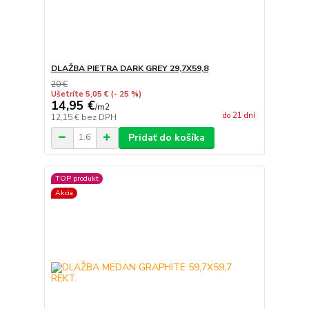
DLAŽBA PIETRA DARK GREY 29,7X59,8
20 €
Ušetríte 5,05 €
(- 25 %)
14,95 €
/
m2
do 21 dní
12,15 €
bez DPH
Pridať do košíka
TOP produkt
Akcia