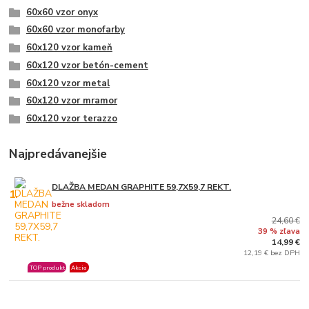
60x60 vzor onyx
60x60 vzor monofarby
60x120 vzor kameň
60x120 vzor betón-cement
60x120 vzor metal
60x120 vzor mramor
60x120 vzor terazzo
Najpredávanejšie
DLAŽBA MEDAN GRAPHITE 59,7X59,7 REKT.
1.
bežne skladom
24,60 €
39 % zľava
14,99 €
12,19 € bez DPH
TOP produkt
Akcia