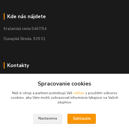
Kde nás nájdete
Kračanská cesta 5467/54
Dunajská Streda, 929 01
Kontakty
Tamás Kántor
+421 908 775 701
Spracovanie cookies
(Po-Pia, 6:00-16 hod.)
Náš e-shop a partneri potrebujú Váš
súhlas
s použitím súborov
cookies, aby Vám mohli zobrazovať informácie týkajúce sa Vašich
info@kantorstav.sk
záujmov.
Súhlasím
Nastavenia