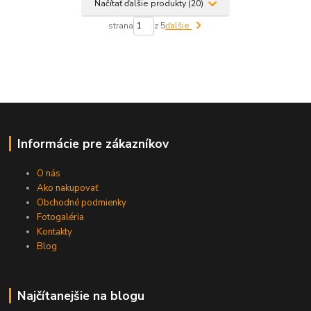
Načítať ďalšie produkty (20)
strana
z 5
ďalšie
Informácie pre zákazníkov
O nás
Ako nakupovať
Obchodné podmienky
Fotogaléria
Kontakty
Blog
Najčítanejšie na blogu