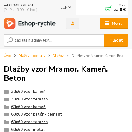
0
ks
+421 908 775 701
EUR
za
0 €
(Po-Pia, 6:00-16 hod.)
Menu
Hľadať
Úvod
Dlažby a obklady
Dlažby
Dlažby vzor Mramor, Kameň, Beton
Dlažby vzor Mramor, Kameň,
Beton
30x60 vzor kameň
30x60 vzor terazzo
60x60 vzor kameň
60x60 vzor betón- cement
60x60 vzor terazzo
60x60 vzor metal