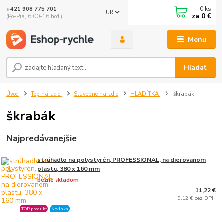
0
ks
+421 908 775 701
EUR
za
0 €
(Po-Pia, 6:00-16 hod.)
Menu
Hľadať
Úvod
Top náradie
Stavebné náradie
HLADÍTKA
škrabák
škrabák
Najpredávanejšie
strúhadlo na polystyrén, PROFESSIONAL, na dierovanom
1.
plastu, 380 x 160 mm
bežne skladom
11,22 €
9,12 € bez DPH
TOP produkt
Novinka