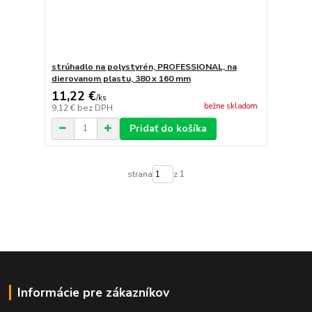
strúhadlo na polystyrén, PROFESSIONAL, na
dierovanom plastu, 380 x 160 mm
11,22 €
/
ks
bežne skladom
9,12 €
bez DPH
Pridať do košíka
strana
z 1
Informácie pre zákazníkov