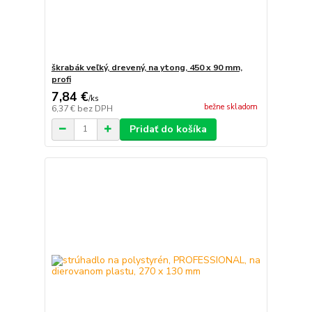
škrabák veľký, drevený, na ytong, 450 x 90 mm,
profi
7,84 €
/
ks
bežne skladom
6,37 €
bez DPH
Pridať do košíka