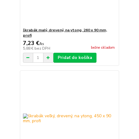
škrabák malý, drevený, na ytong, 260 x 90 mm,
profi
7,23 €
/
ks
bežne skladom
5,88 €
bez DPH
Pridať do košíka