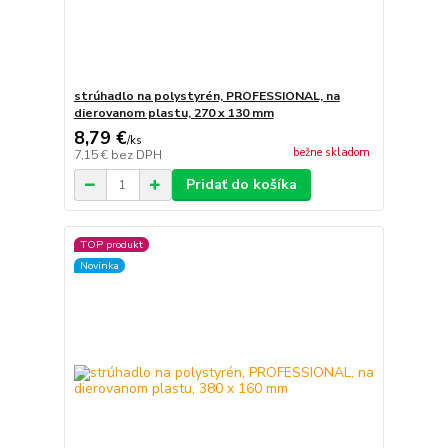
strúhadlo na polystyrén, PROFESSIONAL, na
dierovanom plastu, 270 x 130 mm
8,79 €
/
ks
bežne skladom
7,15 €
bez DPH
Pridať do košíka
TOP produkt
Novinka