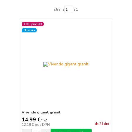
strana
z 1
TOP produkt
Novinka
Vivendo gigant granit
14,99 €
/
m2
do 21 dní
12,19 €
bez DPH