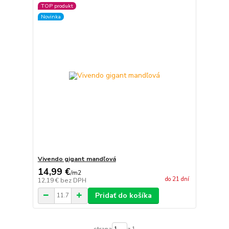
TOP produkt
Novinka
Vivendo gigant mandľová
14,99 €
/
m2
do 21 dní
12,19 €
bez DPH
Pridať do košíka
strana
z 1