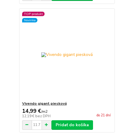
TOP produkt
Novinka
Vivendo gigant piesková
14,99 €
/
m2
do 21 dní
12,19 €
bez DPH
Pridať do košíka