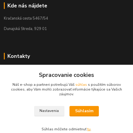
Kde nás nájdete
Kračanská cesta 5467/54
Dunajská Streda, 929 01
Kontakty
Tamás Kántor
Spracovanie cookies
+421 908 775 701
(Po-Pia, 6:00-16 hod.)
Náš e-shop a partneri potrebujú Váš
súhlas
s použitím súborov
cookies, aby Vám mohli zobrazovať informácie týkajúce sa Vašich
info@kantorstav.sk
záujmov.
Súhlasím
Nastavenia
Súhlas môžete odmietnuť
tu
.