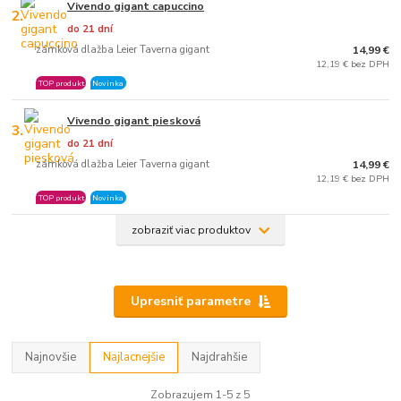
Vivendo gigant capuccino
2.
do 21 dní
zámková dlažba Leier Taverna gigant
14,99 €
12,19 € bez DPH
TOP produkt
Novinka
Vivendo gigant piesková
3.
do 21 dní
zámková dlažba Leier Taverna gigant
14,99 €
12,19 € bez DPH
TOP produkt
Novinka
zobraziť viac produktov
Upresniť parametre
Najnovšie
Najlacnejšie
Najdrahšie
Zobrazujem 1-5 z 5