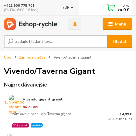
0
ks
+421 908 775 701
EUR
za
0 €
(Po-Pia, 6:00-16 hod.)
Menu
Hľadať
Úvod
Zámková dlažba
Vivendo/Taverna Gigant
Vivendo/Taverna Gigant
Najpredávanejšie
Vivendo gigant granit
1.
do 21 dní
zámková dlažba Leier Taverna gigant
14,99 €
12,19 € bez DPH
TOP produkt
Novinka