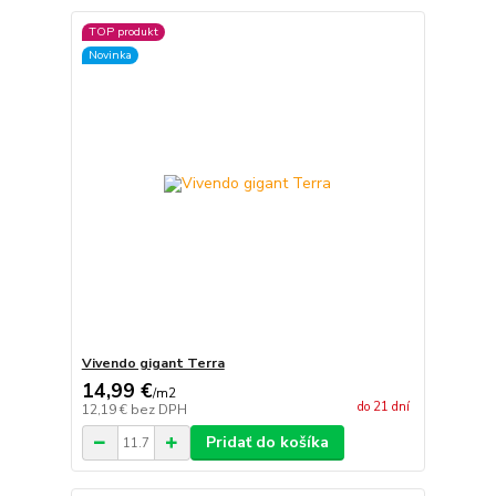
TOP produkt
Novinka
Vivendo gigant Terra
14,99 €
/
m2
do 21 dní
12,19 €
bez DPH
Pridať do košíka