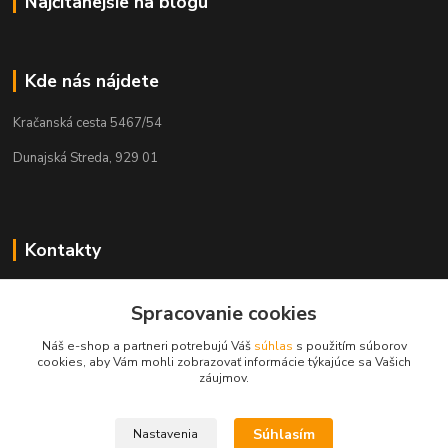
Najčítanejšie na blogu
Kde nás nájdete
Kračanská cesta 5467/54
Dunajská Streda, 929 01
Kontakty
Tamás Kántor
Spracovanie cookies
+421 908 775 701
(Po-Pia, 6:00-16 hod.)
Náš e-shop a partneri potrebujú Váš
súhlas
s použitím súborov
cookies, aby Vám mohli zobrazovať informácie týkajúce sa Vašich
info@kantorstav.sk
záujmov.
Súhlasím
Nastavenia