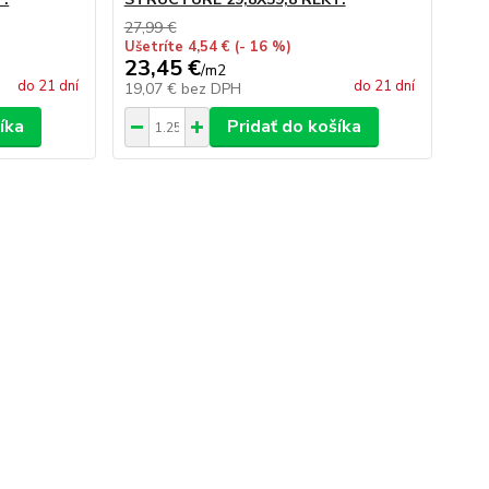
27,99 €
Ušetríte 4,54 €
(- 16 %)
23,45 €
/
m2
do 21 dní
do 21 dní
19,07 €
bez DPH
íka
Pridať do košíka