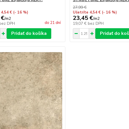
27,99 €
 4,54 €
(- 16 %)
Ušetríte 4,54 €
(- 16 %)
 €
23,45 €
/
m2
/
m2
do 21 dní
bez DPH
19,07 €
bez DPH
Pridať do košíka
Pridať do koš