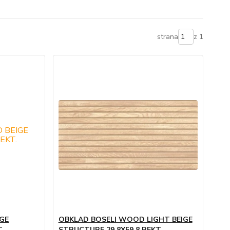
strana
z 1
GE
OBKLAD BOSELI WOOD LIGHT BEIGE
T.
STRUCTURE 29,8X59,8 REKT.