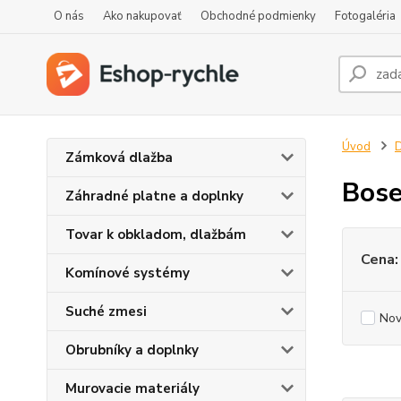
O nás
Ako nakupovať
Obchodné podmienky
Fotogaléria
Úvod
D
Zámková dlažba
Bose
Záhradné platne a doplnky
Tovar k obkladom, dlažbám
Cena:
Komínové systémy
Suché zmesi
Nov
Obrubníky a doplnky
Murovacie materiály