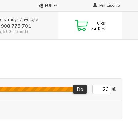
Prihlásenie
EUR
e si rady? Zavolajte.
0
ks
 908 775 701
za
0 €
a, 6:00-16 hod.)
Do
€