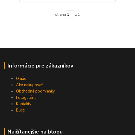
strana
z 1
Informácie pre zákazníkov
O nás
Ako nakupovať
Obchodné podmienky
Fotogaléria
Kontakty
Blog
Najčítanejšie na blogu