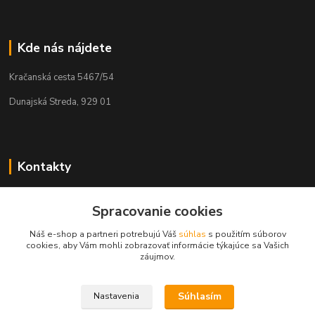
Kde nás nájdete
Kračanská cesta 5467/54
Dunajská Streda, 929 01
Kontakty
Tamás Kántor
Spracovanie cookies
+421 908 775 701
(Po-Pia, 6:00-16 hod.)
Náš e-shop a partneri potrebujú Váš
súhlas
s použitím súborov
cookies, aby Vám mohli zobrazovať informácie týkajúce sa Vašich
info@kantorstav.sk
záujmov.
Súhlasím
Nastavenia