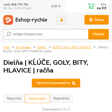
0
ks
+421 908 775 701
EUR
za
0 €
(Po-Pia, 6:00-16 hod.)
Menu
Hľadať
Úvod
Top náradie
Dielňa
KĹÚČE, GOLY, BITY, HLAVICE
Dielňa |
KĹÚČE, GOLY, BITY, HLAVICE | račňa
Dielňa | KĹÚČE, GOLY, BITY,
HLAVICE | račňa
Upresniť parametre
Najnovšie
Najlacnejšie
Najdrahšie
Zobrazujem 1-2 z 2