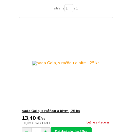
strana
z 1
sada Gola, s račňou a bitmi, 25 ks
13,40 €
/
ks
bežne skladom
10,89 €
bez DPH
Pridať do košíka