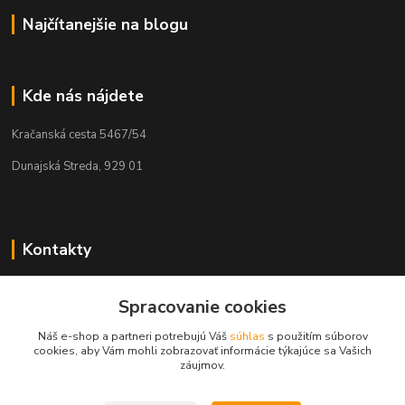
Najčítanejšie na blogu
Kde nás nájdete
Kračanská cesta 5467/54
Dunajská Streda, 929 01
Kontakty
Tamás Kántor
+421 908 775 701
Spracovanie cookies
(Po-Pia, 6:00-16 hod.)
Náš e-shop a partneri potrebujú Váš
súhlas
s použitím súborov
cookies, aby Vám mohli zobrazovať informácie týkajúce sa Vašich
info@kantorstav.sk
záujmov.