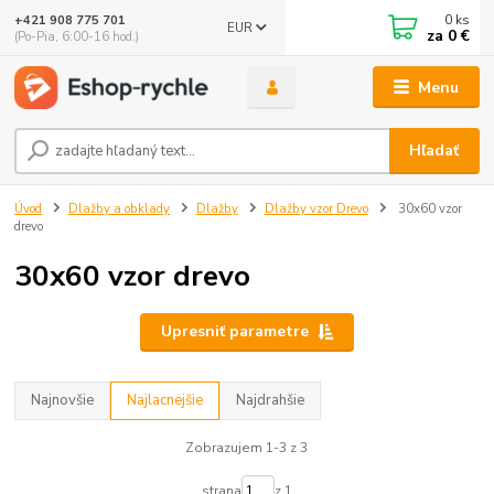
0
ks
+421 908 775 701
EUR
za
0 €
(Po-Pia, 6:00-16 hod.)
Menu
Hľadať
Úvod
Dlažby a obklady
Dlažby
Dlažby vzor Drevo
30x60 vzor
drevo
30x60 vzor drevo
Upresniť parametre
Najnovšie
Najlacnejšie
Najdrahšie
Zobrazujem 1-3 z 3
strana
z 1