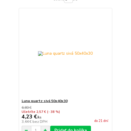
Luna quartz sivá 50x40x30
6,80 €
Ušetríte 2,57 €
(- 38 %)
4,23 €
/
ks
do 21 dní
3,44 €
bez DPH
Pridať do košíka