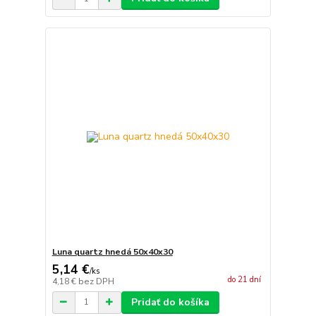
Luna quartz hnedá 50x40x30
5,14 €
/
ks
do 21 dní
4,18 €
bez DPH
Pridať do košíka