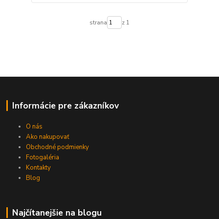
strana
z 1
Informácie pre zákazníkov
O nás
Ako nakupovať
Obchodné podmienky
Fotogaléria
Kontakty
Blog
Najčítanejšie na blogu