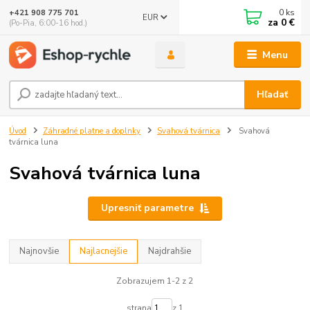
0
ks
+421 908 775 701
EUR
za
0 €
(Po-Pia, 6:00-16 hod.)
Menu
Hľadať
Úvod
Záhradné platne a doplnky
Svahová tvárnica
Svahová
tvárnica luna
Svahová tvárnica luna
Upresniť parametre
Najnovšie
Najlacnejšie
Najdrahšie
Zobrazujem 1-2 z 2
strana
z 1