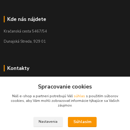
Kde nás nájdete
Kračanská cesta 5467/54
Dunajská Streda, 929 01
Kontakty
Tamás Kántor
Spracovanie cookies
+421 908 775 701
(Po-Pia, 6:00-16 hod.)
Náš e-shop a partneri potrebujú Váš
súhlas
s použitím súborov
cookies, aby Vám mohli zobrazovať informácie týkajúce sa Vašich
info@kantorstav.sk
záujmov.
Súhlasím
Nastavenia