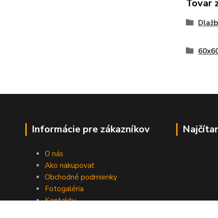
Tovar 
Dlažb
60x60
Informácie pre zákazníkov
Najčíta
O nás
Ako nakupovať
Obchodné podmienky
Fotogaléria
Kontakty
Blog