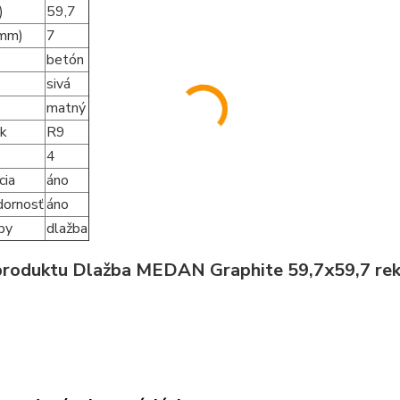
)
59,7
(mm)
7
betón
sivá
matný
k
R9
4
cia
áno
dornosť
áno
by
dlažba
produktu Dlažba MEDAN Graphite 59,7x59,7 re