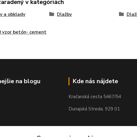
zaradený v kategóriách
y a obklady
Dlažby
Dlaž
 vzor betón- cement
nejšie na blogu
Kde nás nájdete
Kračanská cesta 5467/54
Dunajská Streda, 929 01