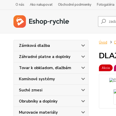
O nás
Ako nakupovať
Obchodné podmienky
Fotogaléria
Úvod
D
Zámková dlažba
DLA
Záhradné platne a doplnky
Tovar k obkladom, dlažbám
Akcia
Komínové systémy
Suché zmesi
Obrubníky a doplnky
Murovacie materiály