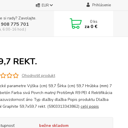
Prihlásenie
EUR
e si rady? Zavolajte.
0
ks
 908 775 701
za
0 €
a, 6:00-16 hod.)
,7 REKT.
Ohodnotiť produkt
cké parametre Výška (cm) 59,7 Šírka (cm) 59,7 Hrúbka (mm) 7
 betón Farba sivá Povrch matný Protišmyk R9 PEI 4 Rektifikácia
azuvzdornosť áno Typ dlažby dlažba Popis produktu Dlažba
Graphite 59,7x59,7 rekt. (5903313343862)
celý popis
tupnosť
bežne skladom