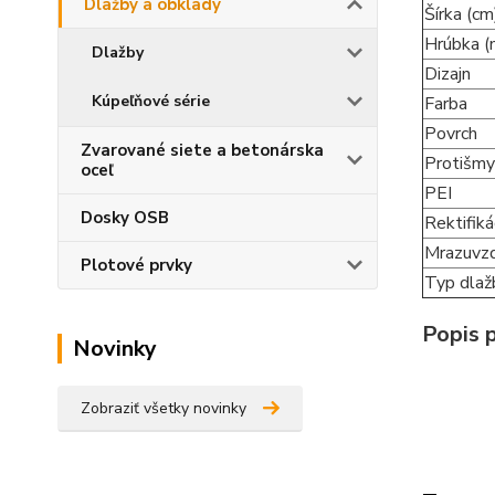
Dlažby a obklady
Šírka (cm
Hrúbka 
Dlažby
Dizajn
Kúpeľňové série
Farba
Povrch
Zvarované siete a betonárska
Protišmy
oceľ
PEI
Dosky OSB
Rektifiká
Mrazuvz
Plotové prvky
Typ dlaž
Popis 
Novinky
Zobraziť všetky novinky