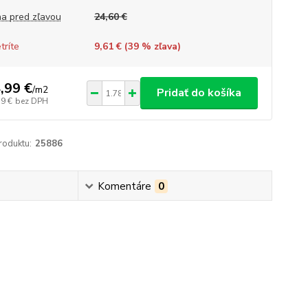
a pred zľavou
24,60 €
tríte
9,61 € (
39
% zľava)
,99 €
/
m2
Pridať do košíka
19 €
bez DPH
roduktu:
25886
Komentáre
0