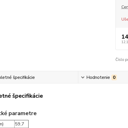
Cen
Uše
14
12,
Číslo p
etné špecifikácie
Hodnotenie
0
tné špecifikácie
cké parametre
m)
59,7