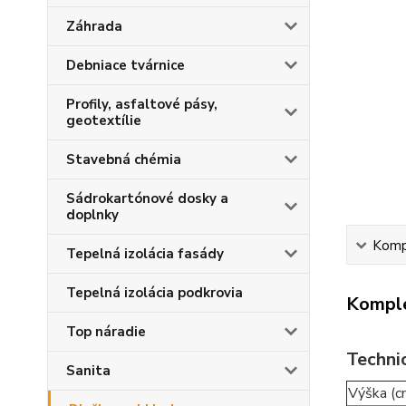
Záhrada
Debniace tvárnice
Profily, asfaltové pásy,
geotextílie
Stavebná chémia
Sádrokartónové dosky a
doplnky
Kompl
Tepelná izolácia fasády
Tepelná izolácia podkrovia
Komple
Top náradie
Techni
Sanita
Výška (c