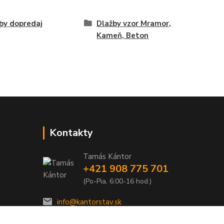
by dopredaj
Dlažby vzor Mramor,
Kameň, Beton
Kontakty
Tamás Kántor
+421 908 775 701
(Po-Pia, 6:00-16 hod.)
info@kantorstav.sk