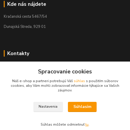
Kde nás nájdete
Kračanská cesta 5467/54
Dunajská Streda, 929 01
Kontakty
Tamás Kántor
Spracovanie cookies
+421 908 775 701
(Po-Pia, 6:00-16 hod.)
Náš e-shop a partneri potrebujú Váš
súhlas
s použitím súborov
cookies, aby Vám mohli zobrazovať informácie týkajúce sa Vašich
info@kantorstav.sk
záujmov.
Súhlasím
Nastavenia
Súhlas môžete odmietnuť
tu
.
Vytvorené na
Eshop-rychlo.sk