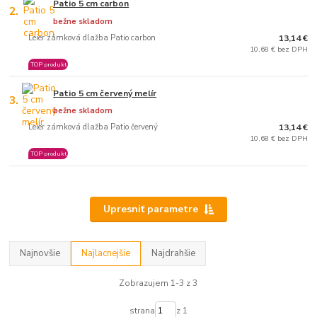
Patio 5 cm carbon
2.
bežne skladom
Leier zámková dlažba Patio carbon
13,14 €
10,68 € bez DPH
TOP produkt
Patio 5 cm červený melír
3.
bežne skladom
Leier zámková dlažba Patio červený
13,14 €
10,68 € bez DPH
TOP produkt
Upresniť parametre
Najnovšie
Najlacnejšie
Najdrahšie
Zobrazujem 1-3 z 3
strana
z 1