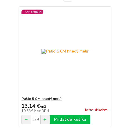
TOP produkt
Patio 5 CM hnedý melír
13,14 €
/
m2
bežne skladom
10,68 €
bez DPH
Pridať do košíka