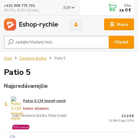
0
ks
+421 908 775 701
EUR
za
0 €
(Po-Pia, 6:00-16 hod.)
Menu
Hľadať
Úvod
Zámková dlažba
Patio 5
Patio 5
Najpredávanejšie
Patio 5 CM hnedý melír
1.
bežne skladom
Leier zámková dlažba Patio hnedý
13,14 €
10,68 € bez DPH
TOP produkt