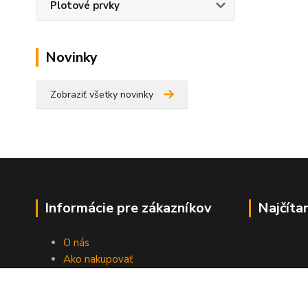
Plotové prvky
Novinky
Zobraziť všetky novinky
Informácie pre zákazníkov
Najčíta
O nás
Ako nakupovať
Obchodné podmienky
Fotogaléria