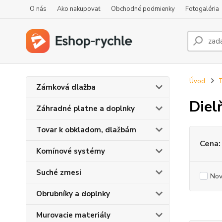
O nás
Ako nakupovať
Obchodné podmienky
Fotogaléria
Úvod
T
Zámková dlažba
Diel
Záhradné platne a doplnky
Tovar k obkladom, dlažbám
Cena:
Komínové systémy
Suché zmesi
Nov
Obrubníky a doplnky
Murovacie materiály