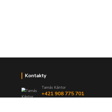
Kontakty
Tamás Kántor
+421 908 775 701
(Po-Pia, 6:00-16 hod.)
info@kantorstav.sk