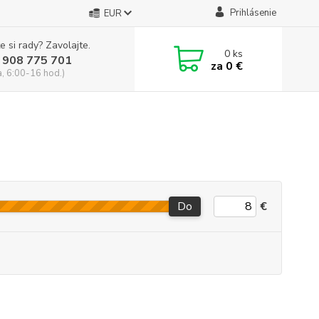
Prihlásenie
EUR
e si rady? Zavolajte.
0
ks
 908 775 701
za
0 €
a, 6:00-16 hod.)
Do
€