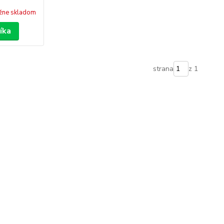
žne skladom
íka
strana
z 1