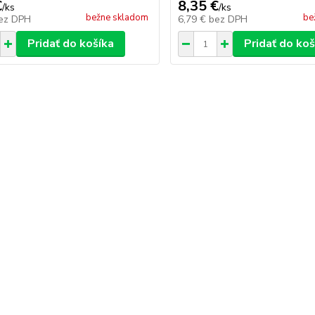
€
8,35 €
/
ks
/
ks
bežne skladom
be
ez DPH
6,79 €
bez DPH
Pridať do košíka
Pridať do koš