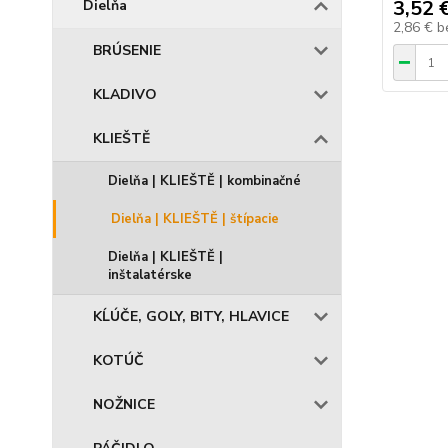
3,52 
Dielňa
2,86 €
b
BRÚSENIE
KLADIVO
KLIEŠTĚ
Dielňa | KLIEŠTĚ | kombinačné
Dielňa | KLIEŠTĚ | štípacie
Dielňa | KLIEŠTĚ |
inštalatérske
KĹÚČE, GOLY, BITY, HLAVICE
KOTÚČ
NOŽNICE