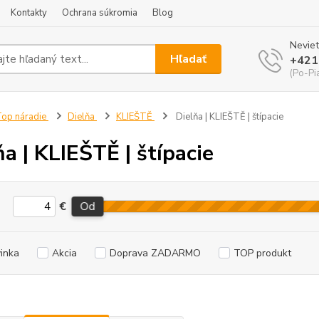
Kontakty
Ochrana súkromia
Blog
Neviet
Hľadať
+421
(Po-Pi
op náradie
Dielňa
KLIEŠTĚ
Dielňa | KLIEŠTĚ | štípacie
ňa | KLIEŠTĚ | štípacie
€
Od
inka
Akcia
Doprava ZADARMO
TOP produkt