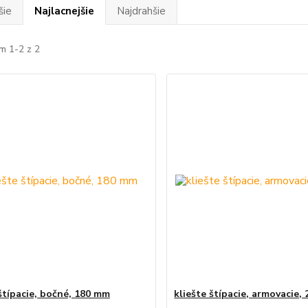
šie
Najlacnejšie
Najdrahšie
m 1-2 z 2
 štípacie, bočné, 180 mm
kliešte štípacie, armovacie,