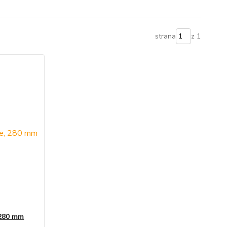
strana
z 1
 280 mm