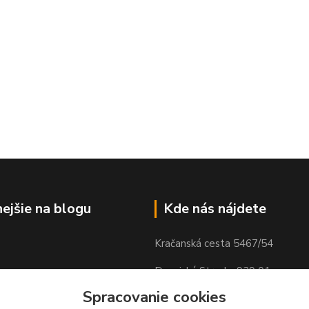
nejšie na blogu
Kde nás nájdete
Kračanská cesta 5467/54
Dunajská Streda, 929 01
Spracovanie cookies