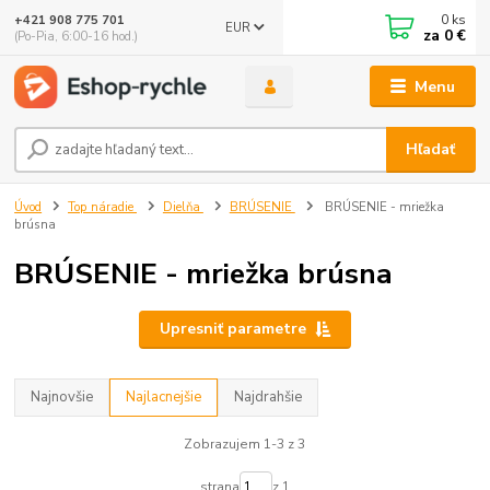
0
ks
+421 908 775 701
EUR
za
0 €
(Po-Pia, 6:00-16 hod.)
Menu
Hľadať
Úvod
Top náradie
Dielňa
BRÚSENIE
BRÚSENIE - mriežka
brúsna
BRÚSENIE - mriežka brúsna
Upresniť parametre
Najnovšie
Najlacnejšie
Najdrahšie
Zobrazujem 1-3 z 3
strana
z 1