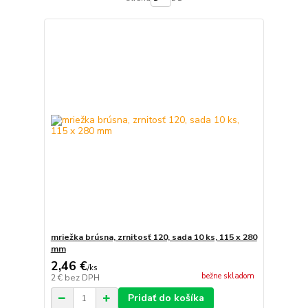
mriežka brúsna, zrnitosť 120, sada 10 ks, 115 x 280
mm
2,46 €
/
ks
bežne skladom
2 €
bez DPH
Pridať do košíka