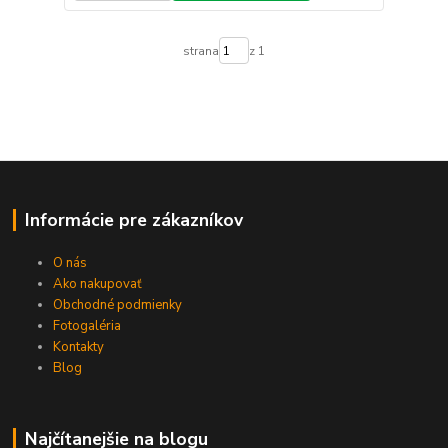
strana
z 1
Informácie pre zákazníkov
O nás
Ako nakupovať
Obchodné podmienky
Fotogaléria
Kontakty
Blog
Najčítanejšie na blogu