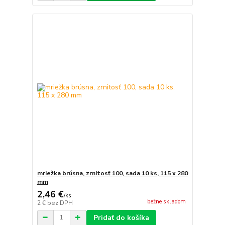
mriežka brúsna, zrnitosť 100, sada 10 ks, 115 x 280
mm
2,46 €
/
ks
bežne skladom
2 €
bez DPH
Pridať do košíka