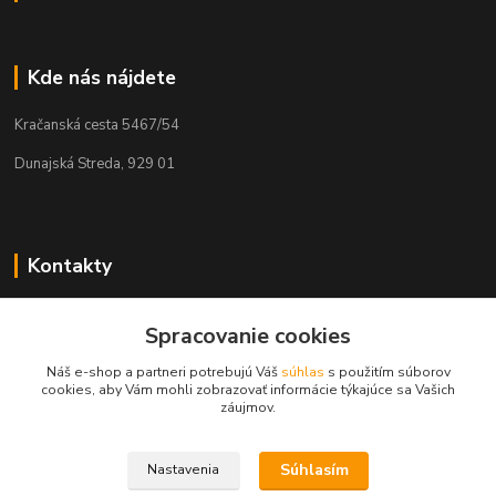
Kde nás nájdete
Kračanská cesta 5467/54
Dunajská Streda, 929 01
Kontakty
Tamás Kántor
+421 908 775 701
Spracovanie cookies
(Po-Pia, 6:00-16 hod.)
Náš e-shop a partneri potrebujú Váš
súhlas
s použitím súborov
cookies, aby Vám mohli zobrazovať informácie týkajúce sa Vašich
info@kantorstav.sk
záujmov.
Súhlasím
Nastavenia