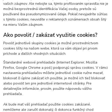
vašich záujmov. Ale nebojte sa, týmto profilovaním spravidla nie je
možná bezprostredná identifikácia Vašej osoby, pretože sú
používané iba pseudonymizované údaje. Pokiaľ nevyjadríte súhlas
s týmito cookies, neuvidíte v reklamných oznámeniach obsah šitý
na mieru Vašim záujmom.
Ako povoliť / zakázať využitie cookies?
Povoliť jednotlivé skupiny cookies je možné prostredníctvom
cookies lišty na našom webe, ktorá sa vám objaví pri prvom
príchode a ďalších vhodných situáciách.
Štandardné webové prehliadače (Internet Explorer, Mozilla
Firefox, Google Chrome a pod.) podporujú správu cookies. V rámci
nastavenia prehliadačov môžete jednotlivé cookie ručne mazať,
blokovať či úplne zakázať ich použitie, je možné ich tiež blokovať
alebo povoliť len pre jednotlivé internetové stránky. Pre
detailnejšie informácie, prosím, použite nápovedu vášho
prehliadača.
Ak bude mať váš prehliadač použitie cookies zakázané,
nemôžeme ale zaručiť dokonalý, či dokonca funkčný chod