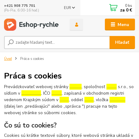
0
ks
+421 908 775 701
EUR
za
0 €
(Po-Pia, 6:00-16 hod.)
Menu
Hľadať
Úvod
Práca s cookies
Práca s cookies
Prevádzkovateľ webovej stránky
………….
, spoločnosť
………..
s.r.o., so
sídlom v
…………………
, IČO
………..
, zapísaná v obchodnom registri
vedenom Krajským súdom v
……….
, oddiel
……….
, vložka
……………..
(ďalej len „predávajúci" alebo „správca ") pracuje na tejto
webovej stránke so súbormi cookies.
Čo sú to cookies?
Cookies sú krátke textové súbory, ktoré webová stránka ukladá v