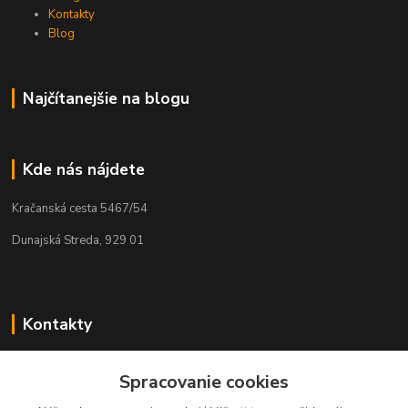
Kontakty
Blog
Najčítanejšie na blogu
Kde nás nájdete
Kračanská cesta 5467/54
Dunajská Streda, 929 01
Kontakty
Tamás Kántor
Spracovanie cookies
+421 908 775 701
(Po-Pia, 6:00-16 hod.)