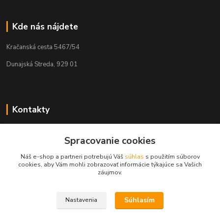
Kde nás nájdete
Kračanská cesta 5467/54
Dunajská Streda, 929 01
Kontakty
Tamás Kántor
Spracovanie cookies
+421 908 775 701
(Po-Pia, 6:00-16 hod.)
Náš e-shop a partneri potrebujú Váš
súhlas
s použitím súborov
cookies, aby Vám mohli zobrazovať informácie týkajúce sa Vašich
info@kantorstav.sk
záujmov.
Súhlasím
Nastavenia