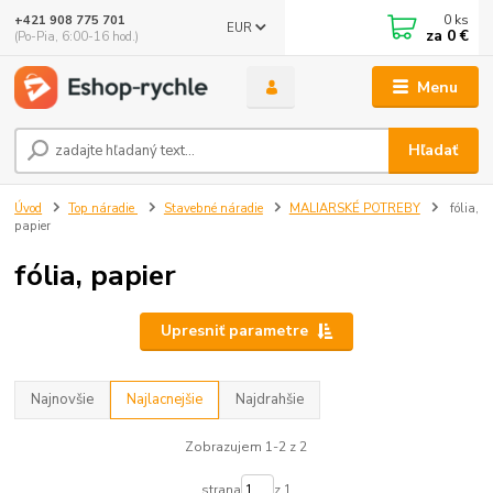
0
ks
+421 908 775 701
EUR
za
0 €
(Po-Pia, 6:00-16 hod.)
Menu
Hľadať
Úvod
Top náradie
Stavebné náradie
MALIARSKÉ POTREBY
fólia,
papier
fólia, papier
Upresniť parametre
Najnovšie
Najlacnejšie
Najdrahšie
Zobrazujem 1-2 z 2
strana
z 1