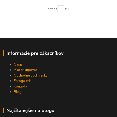
strana
z 1
Informácie pre zákazníkov
O nás
Ako nakupovať
Obchodné podmienky
Fotogaléria
Kontakty
Blog
Najčítanejšie na blogu