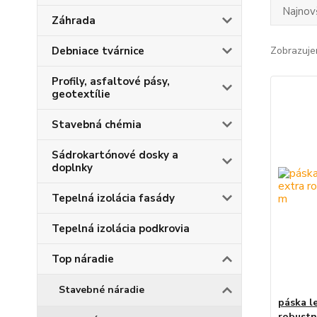
Najnov
Záhrada
Debniace tvárnice
Zobrazuje
Profily, asfaltové pásy,
geotextílie
Stavebná chémia
Sádrokartónové dosky a
doplnky
Tepelná izolácia fasády
Tepelná izolácia podkrovia
Top náradie
Stavebné náradie
páska l
robustn