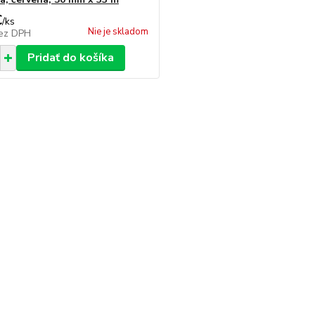
€
/
ks
Nie je skladom
ez DPH
Pridať do košíka