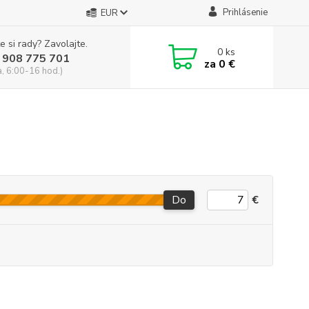
Prihlásenie
EUR
e si rady? Zavolajte.
0
ks
 908 775 701
za
0 €
a, 6:00-16 hod.)
Do
€