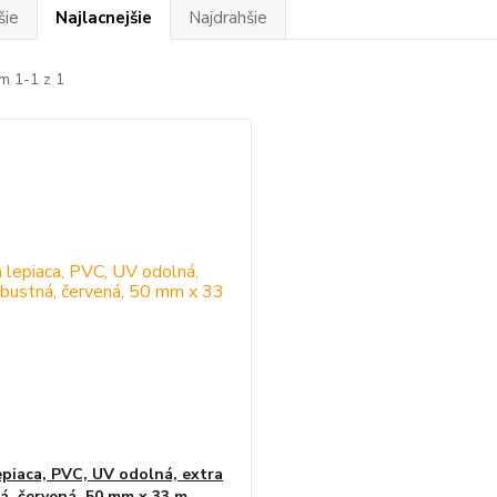
šie
Najlacnejšie
Najdrahšie
m 1-1 z 1
epiaca, PVC, UV odolná, extra
á, červená, 50 mm x 33 m