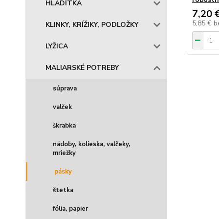
HLADÍTKA
7,20 
5,85 €
b
KLINKY, KRÍŽIKY, PODLOŽKY
LYŽICA
MALIARSKÉ POTREBY
súprava
valček
škrabka
nádoby, kolieska, valčeky,
mriežky
pásky
štetka
fólia, papier