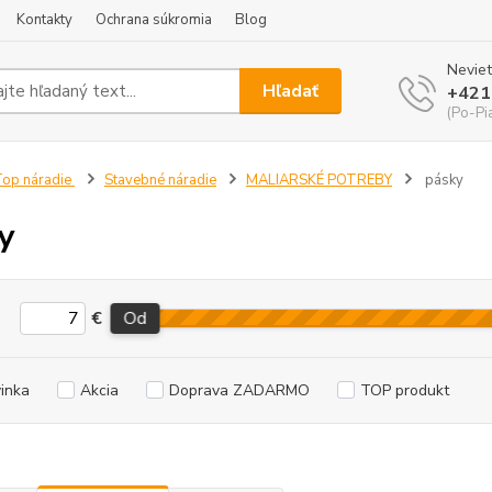
Kontakty
Ochrana súkromia
Blog
Neviet
Hľadať
+421
(Po-Pi
op náradie
Stavebné náradie
MALIARSKÉ POTREBY
pásky
y
€
Od
inka
Akcia
Doprava ZADARMO
TOP produkt