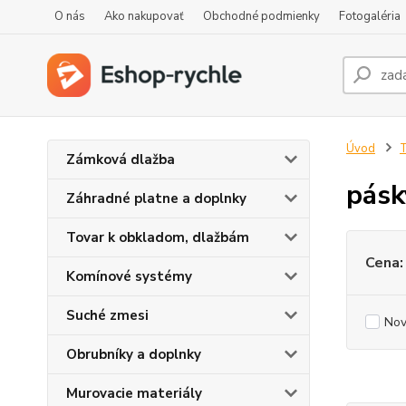
O nás
Ako nakupovať
Obchodné podmienky
Fotogaléria
Úvod
T
Zámková dlažba
pásk
Záhradné platne a doplnky
Tovar k obkladom, dlažbám
Cena:
Komínové systémy
Suché zmesi
Nov
Obrubníky a doplnky
Murovacie materiály