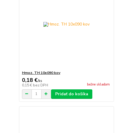
Hmoz. TH 10x090 kov
0,18 €
/
ks
bežne skladom
0,15 €
bez DPH
Pridať do košíka