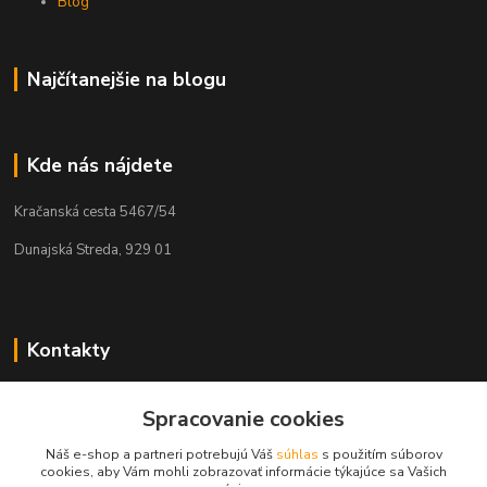
Blog
Najčítanejšie na blogu
Kde nás nájdete
Kračanská cesta 5467/54
Dunajská Streda, 929 01
Kontakty
Tamás Kántor
+421 908 775 701
Spracovanie cookies
(Po-Pia, 6:00-16 hod.)
Náš e-shop a partneri potrebujú Váš
súhlas
s použitím súborov
cookies, aby Vám mohli zobrazovať informácie týkajúce sa Vašich
info@kantorstav.sk