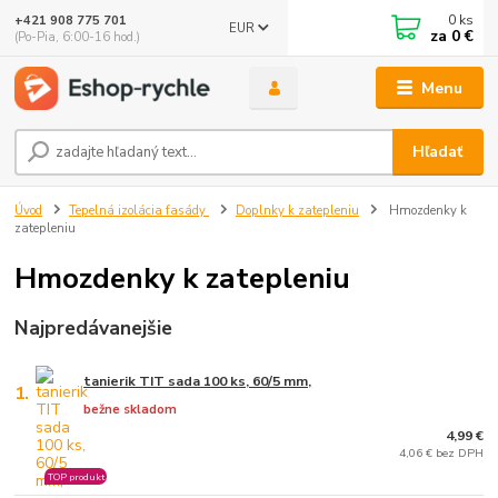
0
ks
+421 908 775 701
EUR
za
0 €
(Po-Pia, 6:00-16 hod.)
Menu
Hľadať
Úvod
Tepelná izolácia fasády
Doplnky k zatepleniu
Hmozdenky k
zatepleniu
Hmozdenky k zatepleniu
Najpredávanejšie
tanierik TIT sada 100 ks, 60/5 mm,
1.
bežne skladom
4,99 €
4,06 € bez DPH
TOP produkt