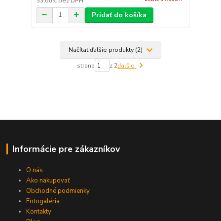
33,66 €
bez DPH
Pridať do košíka
Načítať ďalšie produkty (2)
strana
z 2
ďalšie
Informácie pre zákazníkov
O nás
Ako nakupovať
Obchodné podmienky
Fotogaléria
Kontakty