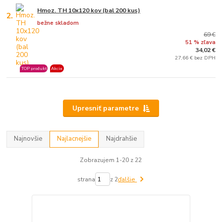
Hmoz. TH 10x120 kov (bal 200 kus)
2.
bežne skladom
69 €
51 % zľava
34,02 €
27,66 € bez DPH
TOP produkt
Akcia
Upresniť parametre
Najnovšie
Najlacnejšie
Najdrahšie
Zobrazujem 1-20 z 22
strana
z 2
ďalšie