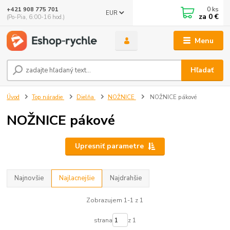
0
ks
+421 908 775 701
EUR
za
0 €
(Po-Pia, 6:00-16 hod.)
Menu
Hľadať
Úvod
Top náradie
Dielňa
NOŽNICE
NOŽNICE pákové
NOŽNICE pákové
Upresniť parametre
Najnovšie
Najlacnejšie
Najdrahšie
Zobrazujem 1-1 z 1
strana
z 1