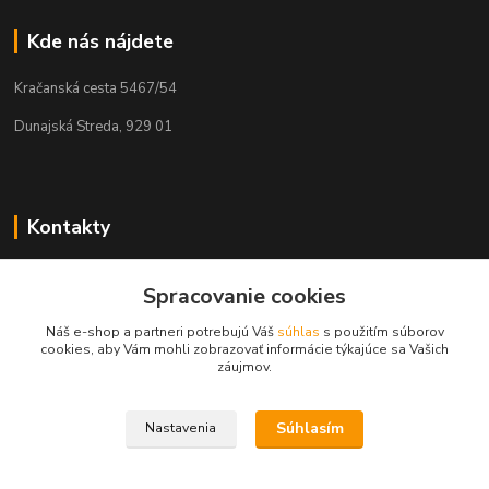
Kde nás nájdete
Kračanská cesta 5467/54
Dunajská Streda, 929 01
Kontakty
Tamás Kántor
+421 908 775 701
Spracovanie cookies
(Po-Pia, 6:00-16 hod.)
Náš e-shop a partneri potrebujú Váš
súhlas
s použitím súborov
cookies, aby Vám mohli zobrazovať informácie týkajúce sa Vašich
info@kantorstav.sk
záujmov.
Súhlasím
Nastavenia