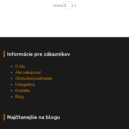
strana
z 1
Informácie pre zákazníkov
O nás
Ako nakupovať
Obchodné podmienky
Fotogaléria
Kontakty
Blog
Najčítanejšie na blogu