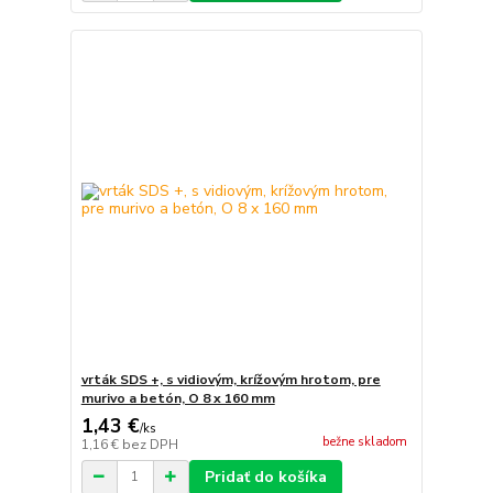
vrták SDS +, s vidiovým, krížovým hrotom, pre
murivo a betón, O 8 x 160 mm
1,43 €
/
ks
bežne skladom
1,16 €
bez DPH
Pridať do košíka