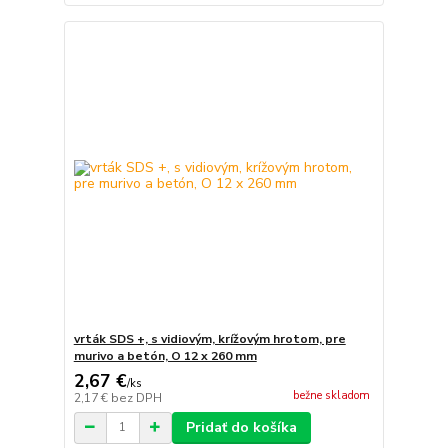
vrták SDS +, s vidiovým, krížovým hrotom, pre
murivo a betón, O 12 x 260 mm
2,67 €
/
ks
bežne skladom
2,17 €
bez DPH
Pridať do košíka