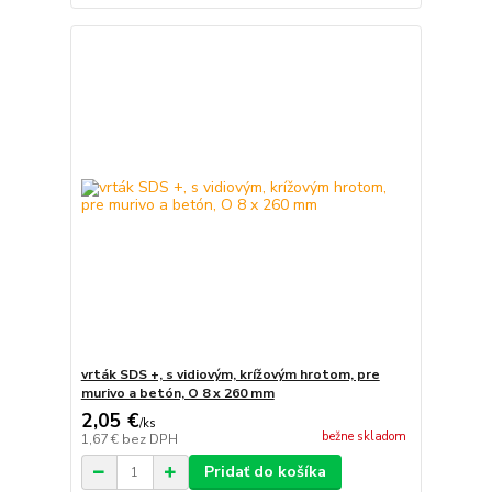
vrták SDS +, s vidiovým, krížovým hrotom, pre
murivo a betón, O 8 x 260 mm
2,05 €
/
ks
bežne skladom
1,67 €
bez DPH
Pridať do košíka