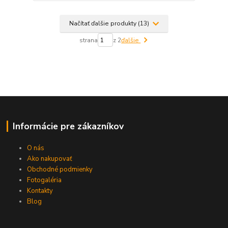
Načítať ďalšie produkty (13)
strana
z 2
ďalšie
Informácie pre zákazníkov
O nás
Ako nakupovať
Obchodné podmienky
Fotogaléria
Kontakty
Blog