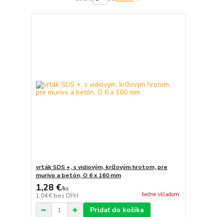
vrták SDS +, s vidiovým, krížovým hrotom, pre
murivo a betón, O 6 x 160 mm
1,28 €
/
ks
bežne skladom
1,04 €
bez DPH
Pridať do košíka