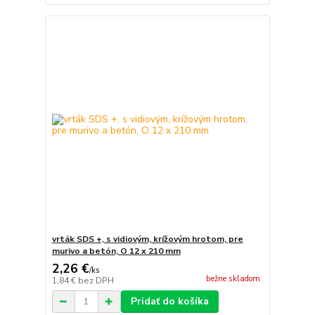
vrták SDS +, s vidiovým, krížovým hrotom, pre
murivo a betón, O 12 x 210 mm
2,26 €
/
ks
bežne skladom
1,84 €
bez DPH
Pridať do košíka