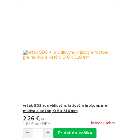
vrták SDS +, s vidiovým, krížovým hrotom, pre
murivo a betón, O 6 x 310 mm
2,26 €
/
ks
bežne skladom
1,84 €
bez DPH
Pridať do košíka