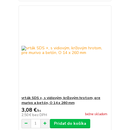
vrták SDS +, s vidiovým, krížovým hrotom, pre
murivo a betón, O 14 x 260 mm
3,08 €
/
ks
bežne skladom
2,50 €
bez DPH
Pridať do košíka