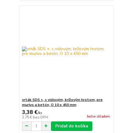
vrták SDS +, s vidiovým, krížovým hrotom, pre
murivo a betón, O 10 x 450 mm
3,38 €
/
ks
bežne skladom
2,75 €
bez DPH
Pridať do košíka