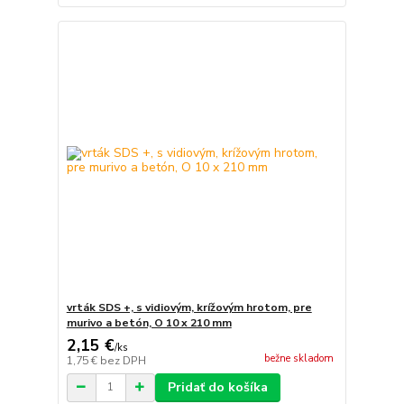
vrták SDS +, s vidiovým, krížovým hrotom, pre
murivo a betón, O 10 x 210 mm
2,15 €
/
ks
bežne skladom
1,75 €
bez DPH
Pridať do košíka