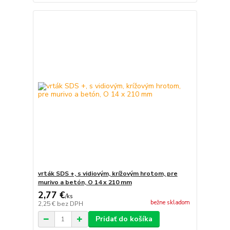
vrták SDS +, s vidiovým, krížovým hrotom, pre
murivo a betón, O 14 x 210 mm
2,77 €
/
ks
bežne skladom
2,25 €
bez DPH
Pridať do košíka