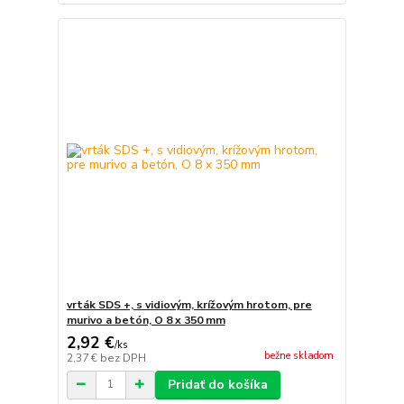
vrták SDS +, s vidiovým, krížovým hrotom, pre
murivo a betón, O 8 x 350 mm
2,92 €
/
ks
bežne skladom
2,37 €
bez DPH
Pridať do košíka