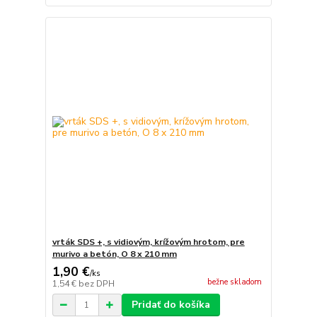
vrták SDS +, s vidiovým, krížovým hrotom, pre
murivo a betón, O 8 x 210 mm
1,90 €
/
ks
bežne skladom
1,54 €
bez DPH
Pridať do košíka