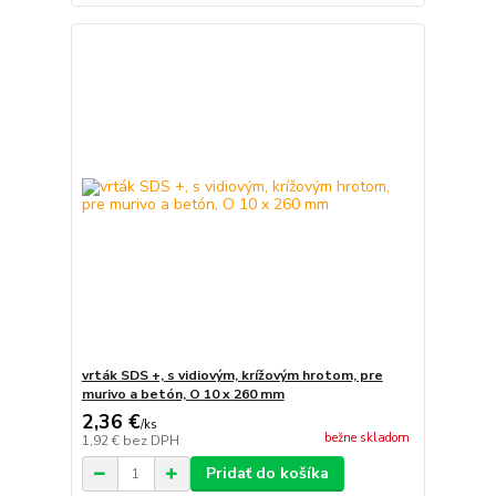
vrták SDS +, s vidiovým, krížovým hrotom, pre
murivo a betón, O 10 x 260 mm
2,36 €
/
ks
bežne skladom
1,92 €
bez DPH
Pridať do košíka