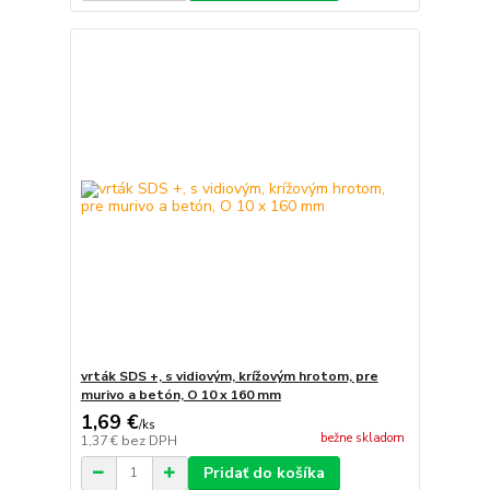
vrták SDS +, s vidiovým, krížovým hrotom, pre
murivo a betón, O 10 x 160 mm
1,69 €
/
ks
bežne skladom
1,37 €
bez DPH
Pridať do košíka