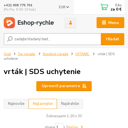
0
ks
+421 908 775 701
EUR
za
0 €
(Po-Pia, 6:00-16 hod.)
Menu
Hľadať
Úvod
Top náradie
Stavebné náradie
VŔTANIE
vrták | SDS
uchytenie
vrták | SDS uchytenie
Upresniť parametre
Najnovšie
Najlacnejšie
Najdrahšie
Zobrazujem 1-20 z 33
strana
z 2
ďalšie