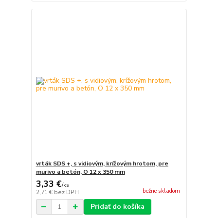
vrták SDS +, s vidiovým, krížovým hrotom, pre
murivo a betón, O 12 x 350 mm
3,33 €
/
ks
bežne skladom
2,71 €
bez DPH
Pridať do košíka