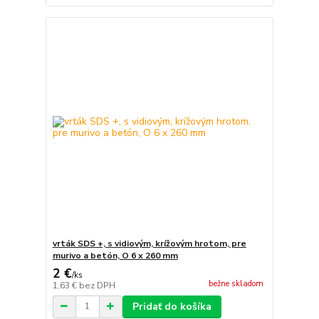
vrták SDS +, s vidiovým, krížovým hrotom, pre
murivo a betón, O 6 x 260 mm
2 €
/
ks
bežne skladom
1,63 €
bez DPH
Pridať do košíka