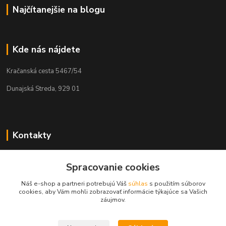
Najčítanejšie na blogu
Kde nás nájdete
Kračanská cesta 5467/54
Dunajská Streda, 929 01
Kontakty
Tamás Kántor
+421 908 775 701
Spracovanie cookies
(Po-Pia, 6:00-16 hod.)
Náš e-shop a partneri potrebujú Váš
súhlas
s použitím súborov
cookies, aby Vám mohli zobrazovať informácie týkajúce sa Vašich
info@kantorstav.sk
záujmov.