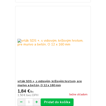
vrták SDS +, s vidiovým, krížovým hrotom, pre
murivo a betón, O 12 x 160 mm
1,84 €
/
ks
bežne skladom
1,50 €
bez DPH
Pridať do košíka