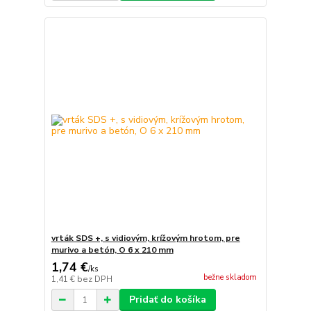
vrták SDS +, s vidiovým, krížovým hrotom, pre
murivo a betón, O 6 x 210 mm
1,74 €
/
ks
bežne skladom
1,41 €
bez DPH
Pridať do košíka