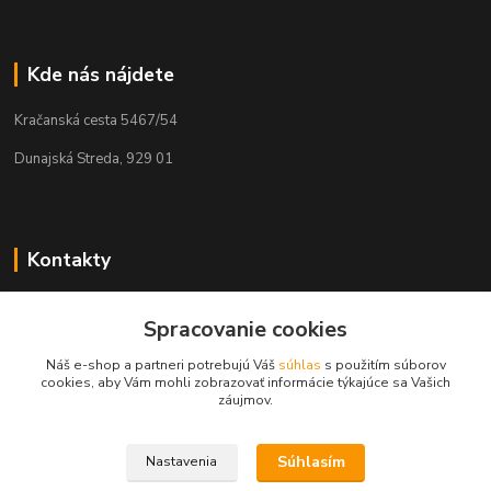
Kde nás nájdete
Kračanská cesta 5467/54
Dunajská Streda, 929 01
Kontakty
Tamás Kántor
Spracovanie cookies
+421 908 775 701
(Po-Pia, 6:00-16 hod.)
Náš e-shop a partneri potrebujú Váš
súhlas
s použitím súborov
cookies, aby Vám mohli zobrazovať informácie týkajúce sa Vašich
info@kantorstav.sk
záujmov.
Súhlasím
Nastavenia