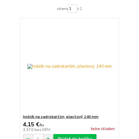
strana
z 1
hoblík na sadrokartón, plastový, 140 mm
4,15 €
/
ks
bežne skladom
3,37 €
bez DPH
Pridať do košíka