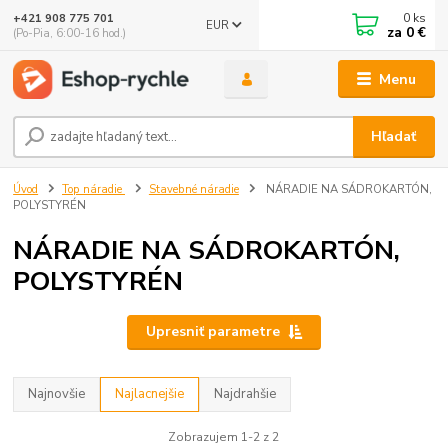
0
ks
+421 908 775 701
EUR
za
0 €
(Po-Pia, 6:00-16 hod.)
Menu
Hľadať
Úvod
Top náradie
Stavebné náradie
NÁRADIE NA SÁDROKARTÓN,
POLYSTYRÉN
NÁRADIE NA SÁDROKARTÓN,
POLYSTYRÉN
Upresniť parametre
Najnovšie
Najlacnejšie
Najdrahšie
Zobrazujem 1-2 z 2