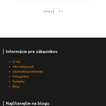
strana
z 1
Informácie pre zákazníkov
O nás
Ako nakupovať
Obchodné podmienky
Fotogaléria
Kontakty
Blog
Najčítanejšie na blogu