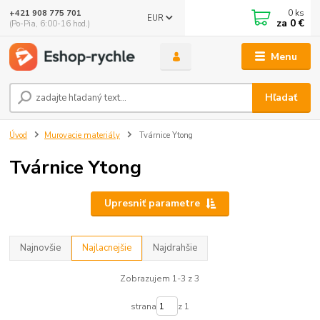
0
ks
+421 908 775 701
EUR
za
0 €
(Po-Pia, 6:00-16 hod.)
Menu
Hľadať
Úvod
Murovacie materiály
Tvárnice Ytong
Tvárnice Ytong
Upresniť parametre
Najnovšie
Najlacnejšie
Najdrahšie
Zobrazujem 1-3 z 3
strana
z 1