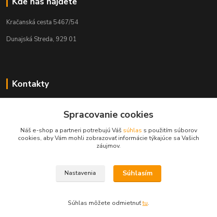
Kde nás nájdete
Kračanská cesta 5467/54
Dunajská Streda, 929 01
Kontakty
Tamás Kántor
+421 908 775 701
Spracovanie cookies
(Po-Pia, 6:00-16 hod.)
Náš e-shop a partneri potrebujú Váš
súhlas
s použitím súborov
cookies, aby Vám mohli zobrazovať informácie týkajúce sa Vašich
info@kantorstav.sk
záujmov.
Súhlasím
Nastavenia
Súhlas môžete odmietnuť
tu
.
Vytvorené na
Eshop-rychlo.sk