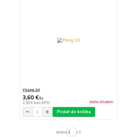
Ytong 10
3,60 €
/
ks
bežne skladom
2,93 €
bez DPH
Pridať do košíka
strana
z 1