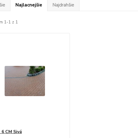
šie
Najlacnejšie
Najdrahšie
m 1-1 z 1
 6 CM Sivá