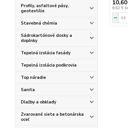
10,60
Profily, asfaltové pásy,
8,62 €
b
geotextílie
Stavebná chémia
Sádrokartónové dosky a
doplnky
Tepelná izolácia fasády
Tepelná izolácia podkrovia
Top náradie
Sanita
Dlažby a obklady
Zvarované siete a betonárska
oceľ