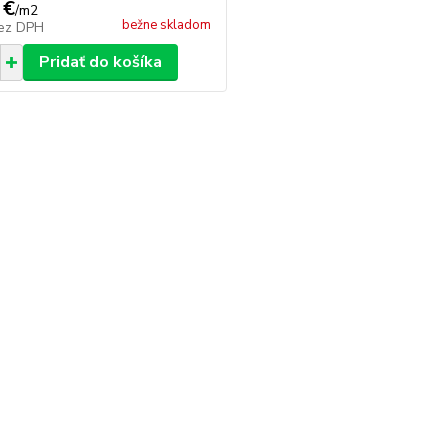
 €
/
m2
bežne skladom
ez DPH
Pridať do košíka