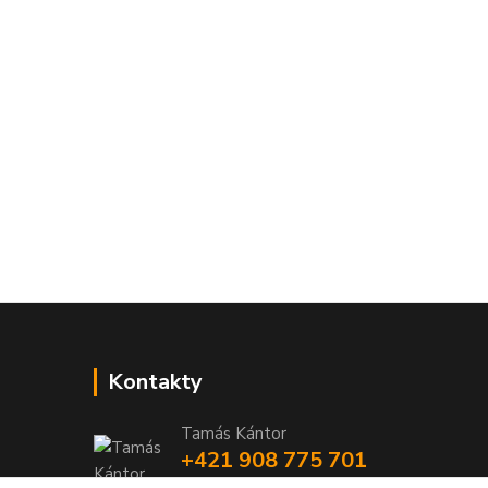
Kontakty
Tamás Kántor
+421 908 775 701
(Po-Pia, 6:00-16 hod.)