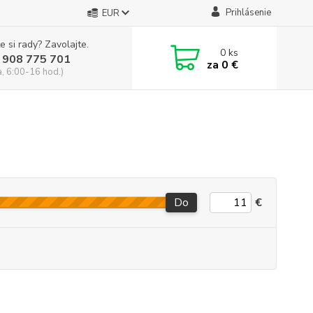
Prihlásenie
EUR
e si rady? Zavolajte.
0
ks
 908 775 701
za
0 €
a, 6:00-16 hod.)
Do
€