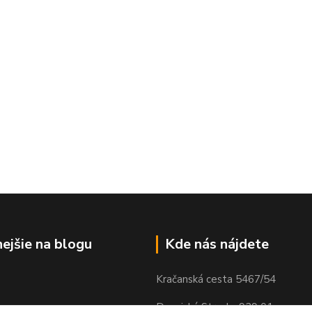
nejšie na blogu
Kde nás nájdete
Kračanská cesta 5467/54
Dunajská Streda, 929 01