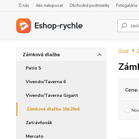
O nás
Ako nakupovať
Obchodné podmienky
Fotogaléria
Úvod
Z
Zámková dlažba
Zámk
Patio 5
Vivendo/Taverna 6
Cena:
Vivendo/Taverna Gigant
Zámková dlažba 10x20x6
Nov
Zatrávňovák
Mercato