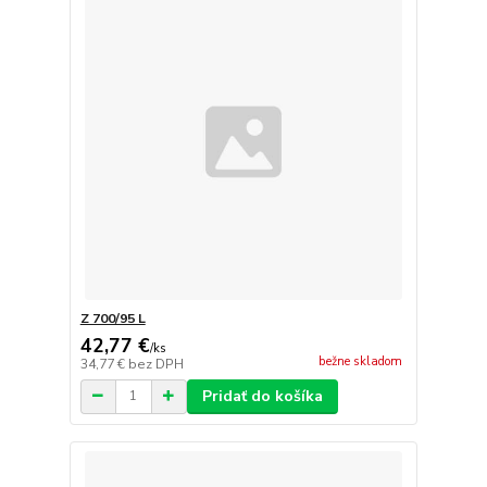
Z 700/95 L
42,77 €
/
ks
bežne skladom
34,77 €
bez DPH
Pridať do košíka