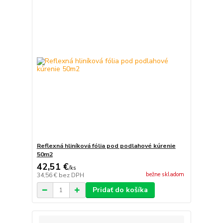
Reflexná hliníková fólia pod podlahové kúrenie
50m2
42,51 €
/
ks
bežne skladom
34,56 €
bez DPH
Pridať do košíka