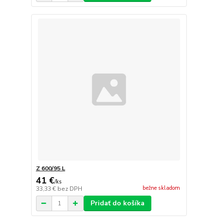
Z 600/95 L
41 €
/
ks
bežne skladom
33,33 €
bez DPH
Pridať do košíka