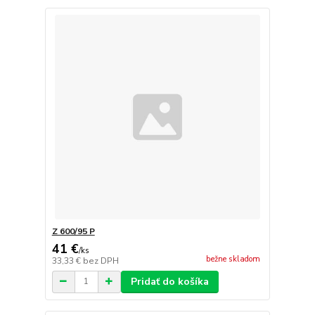
Z 600/95 P
41 €
/
ks
bežne skladom
33,33 €
bez DPH
Pridať do košíka