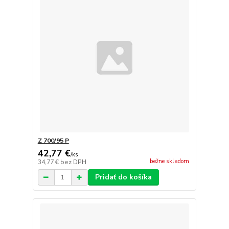
Z 700/95 P
42,77 €
/
ks
bežne skladom
34,77 €
bez DPH
Pridať do košíka