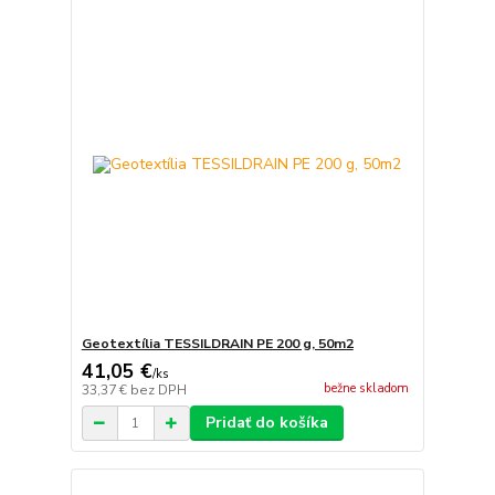
Geotextília TESSILDRAIN PE 200 g, 50m2
41,05 €
/
ks
bežne skladom
33,37 €
bez DPH
Pridať do košíka