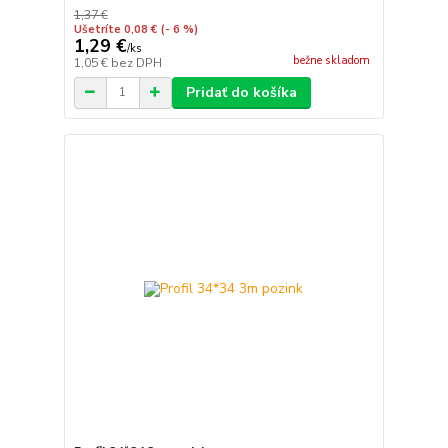
1,37 €
Ušetríte 0,08 €
(- 6 %)
1,29 €
/
ks
bežne skladom
1,05 €
bez DPH
Pridať do košíka