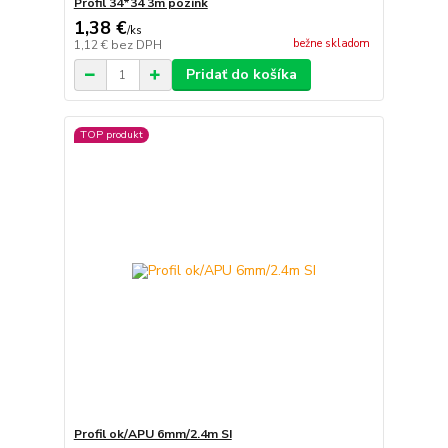
Profil 34*34 3m pozink
1,38 €
/
ks
bežne skladom
1,12 €
bez DPH
Pridať do košíka
TOP produkt
Profil ok/APU 6mm/2.4m SI