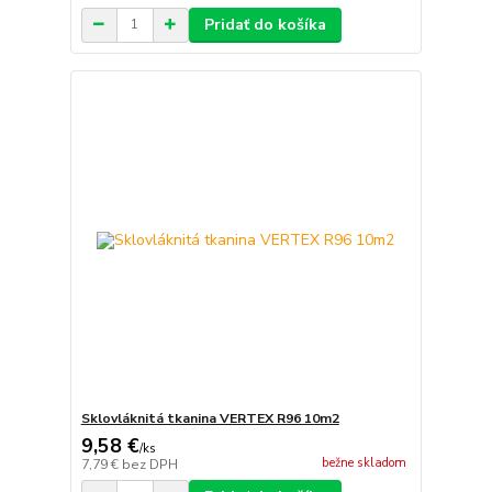
Pridať do košíka
Sklovláknitá tkanina VERTEX R96 10m2
9,58 €
/
ks
bežne skladom
7,79 €
bez DPH