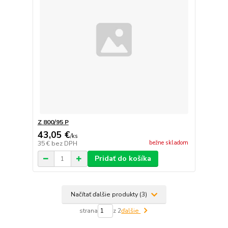
Z 800/95 P
43,05 €
/
ks
bežne skladom
35 €
bez DPH
Pridať do košíka
Načítať ďalšie produkty (3)
strana
z 2
ďalšie