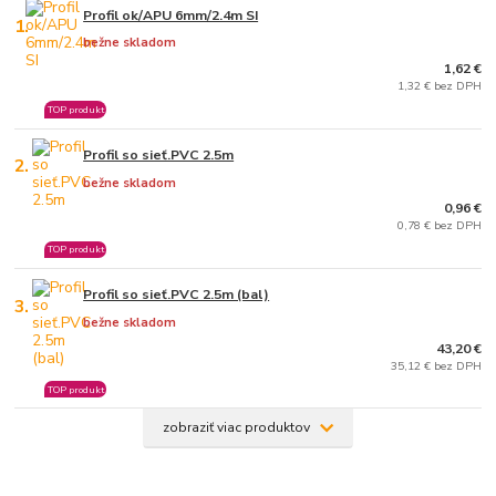
Profil ok/APU 6mm/2.4m SI
1.
bežne skladom
1,62 €
1,32 € bez DPH
TOP produkt
Profil so sieť.PVC 2.5m
2.
bežne skladom
0,96 €
0,78 € bez DPH
TOP produkt
Profil so sieť.PVC 2.5m (bal)
3.
bežne skladom
43,20 €
35,12 € bez DPH
TOP produkt
zobraziť viac produktov