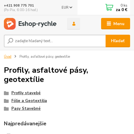
0
ks
+421 908 775 701
EUR
za
0 €
(Po-Pia, 6:00-16 hod.)
Menu
Hľadať
Úvod
Profily, asfaltové pásy, geotextílie
Profily, asfaltové pásy,
geotextílie
Profily stavebé
Fólie a Geotextilia
Pasy Stavebné
Najpredávanejšie