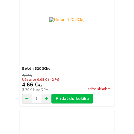
Betón B20 30kg
4,74 €
Ušetríte 0,08 €
(- 2 %)
4,66 €
/
ks
bežne skladom
3,79 €
bez DPH
Pridať do košíka