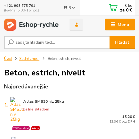
0
ks
+421 908 775 701
EUR
za
0 €
(Po-Pia, 6:00-16 hod.)
Menu
Hľadať
Úvod
Suché zmesi
Beton, estrich, nivelit
Beton, estrich, nivelit
Najpredávanejšie
Atlas SMS30 niv. 25kg
1.
bežne skladom
15,20 €
12,36 € bez DPH
TOP produkt
Akcia