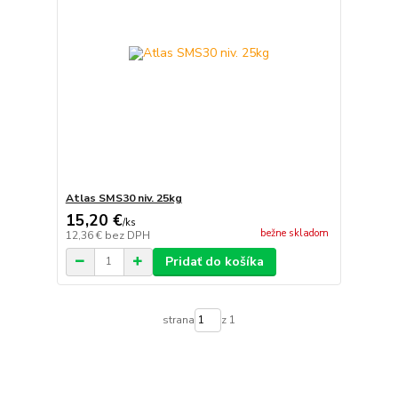
Atlas SMS30 niv. 25kg
15,20 €
/
ks
bežne skladom
12,36 €
bez DPH
Pridať do košíka
strana
z 1