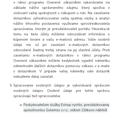
v rámci programu Overené zákazníkmi vykonávame na
základe nášho oprávneného záujmu, ktorý spočíva v
zisťovaní vašej spokojnosti s nákupom u nás. Na zasielanie
dotazníkov, vyhodnocovanie vašej spätnej väzby a analýz
nášho trhového postavenia využívame sprostredkovateľa
spracúvania, ktorým je prevádzkovateľ portálu Heureka.sk
tomu na tieto účely môžeme odovzdávať informácie o
kúpenom tovare a vašu e-mailovú adresu. Vaše osobné
údaje nie sú pri zasielaní e-mailových dotazníkov
odovzdané žiadnej tretej strane na jej vlastné účely. Proti
zasielaniu e-mailových dotazníkov v rámci programu
Overené zákazníkmi môžete kedykoľvek vyjadriť námietku
odmietnutím ďalších dotazníkov pomocou odkazu v e-maile
s dotazníkom. V prípade vašej námietky vám dotazník
nebudeme ďalej zasielať.
Spracovanie osobných údajov je vykonávané správcom
osobných údajov. Osobné údaje pre tohto správcu
spracúvajú tiež spracovatelia:
Poskytovateľom služby Eshop-rychlo, prevádzkovanej
spoločnosťou Golemos s.r.o., sídlom Zátkovo nábřeží