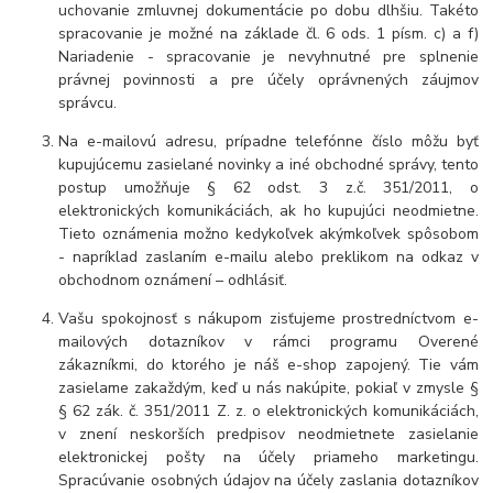
uchovanie zmluvnej dokumentácie po dobu dlhšiu. Takéto
spracovanie je možné na základe čl. 6 ods. 1 písm. c) a f)
Nariadenie - spracovanie je nevyhnutné pre splnenie
právnej povinnosti a pre účely oprávnených záujmov
správcu.
Na e-mailovú adresu, prípadne telefónne číslo môžu byť
kupujúcemu zasielané novinky a iné obchodné správy, tento
postup umožňuje § 62 odst. 3 z.č. 351/2011, o
elektronických komunikáciách, ak ho kupujúci neodmietne.
Tieto oznámenia možno kedykoľvek akýmkoľvek spôsobom
- napríklad zaslaním e-mailu alebo preklikom na odkaz v
obchodnom oznámení – odhlásiť.
Vašu spokojnosť s nákupom zisťujeme prostredníctvom e-
mailových dotazníkov v rámci programu Overené
zákazníkmi, do ktorého je náš e-shop zapojený. Tie vám
zasielame zakaždým, keď u nás nakúpite, pokiaľ v zmysle §
§ 62 zák. č. 351/2011 Z. z. o elektronických komunikáciách,
v znení neskorších predpisov neodmietnete zasielanie
elektronickej pošty na účely priameho marketingu.
Spracúvanie osobných údajov na účely zaslania dotazníkov