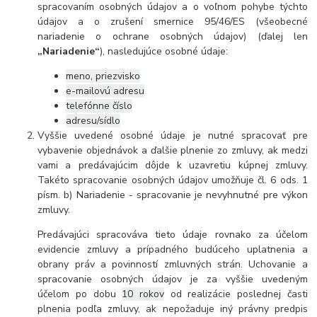
spracovaním osobných údajov a o voľnom pohybe týchto
údajov a o zrušení smernice 95/46/ES (všeobecné
nariadenie o ochrane osobných údajov) (ďalej len
„Nariadenie“
), nasledujúce osobné údaje:
meno, priezvisko
e-mailovú adresu
telefónne číslo
adresu/sídlo
Vyššie uvedené osobné údaje je nutné spracovať pre
vybavenie objednávok a ďalšie plnenie zo zmluvy, ak medzi
vami a predávajúcim dôjde k uzavretiu kúpnej zmluvy.
Takéto spracovanie osobných údajov umožňuje čl. 6 ods. 1
písm. b) Nariadenie - spracovanie je nevyhnutné pre výkon
zmluvy.
Predávajúci spracováva tieto údaje rovnako za účelom
evidencie zmluvy a prípadného budúceho uplatnenia a
obrany práv a povinností zmluvných strán. Uchovanie a
spracovanie osobných údajov je za vyššie uvedeným
účelom po dobu
10 rokov
od realizácie poslednej časti
plnenia podľa zmluvy, ak nepožaduje iný právny predpis