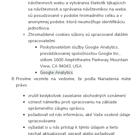
návštevnosti webu a vytvárania štatistík týkajúcich
sa návštevnosti a správania návštevníkov na webe,
sú posudzované v podobe hromadného celku a v
anonymnej podobe, ktorá neumožňuje identifikáciu
jednotlivca.
Zhromaždené cookies súbory sú spracované ďalšími
spracovateľmi:
Poskytovateľom služby Google Analytics,
prevádzkovanej spoločnosťou Google Inc.,
sídlom 1600 Amphitheatre Parkway, Mountain
View, CA 94043, USA
Google Analytics
Prosíme vezmite na vedomie, že podľa Nariadenia máte
právo:
zrušiť kedykoľvek zasielanie obchodných oznámení
vzniesť námietku proti spracovaniu na základe
oprávneného záujmu správcu
požadovať od nás informáciu, aké Vaše osobné údaje
spracovávame
vyžiadať si u nás prístup k týmto údajom a tieto
nechať aktualizovať, opraviť alebo požadovať