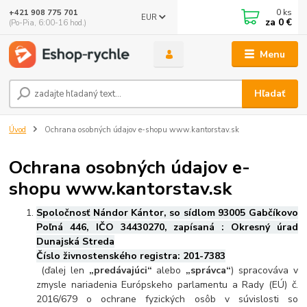
0
ks
+421 908 775 701
EUR
za
0 €
(Po-Pia, 6:00-16 hod.)
Menu
Hľadať
Úvod
Ochrana osobných údajov e-shopu www.kantorstav.sk
Ochrana osobných údajov e-
shopu www.kantorstav.sk
Spoločnosť Nándor Kántor, so sídlom 93005 Gabčíkovo
Poľná 446, IČO 34430270, zapísaná : Okresný úrad
Dunajská Streda
Číslo živnostenského registra: 201-7383
(ďalej len
„predávajúci“
alebo
„správca“
) spracováva v
zmysle nariadenia Európskeho parlamentu a Rady (EÚ) č.
2016/679 o ochrane fyzických osôb v súvislosti so