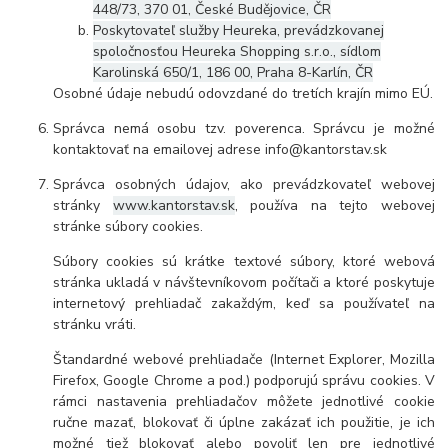
448/73, 370 01, České Budějovice, ČR
Poskytovateľ služby Heureka, prevádzkovanej
spoločnosťou Heureka Shopping s.r.o., sídlom
Karolinská 650/1, 186 00, Praha 8-Karlín, ČR
Osobné údaje nebudú odovzdané do tretích krajín mimo EÚ.
Správca nemá osobu tzv. poverenca. Správcu je možné
kontaktovať na emailovej adrese info@kantorstav.sk
Správca osobných údajov, ako prevádzkovateľ webovej
stránky
www.kantorstav.sk
, používa na tejto webovej
stránke súbory cookies.
Súbory cookies sú krátke textové súbory, ktoré webová
stránka ukladá v návštevníkovom počítači a ktoré poskytuje
internetový prehliadač zakaždým, keď sa používateľ na
stránku vráti.
Štandardné webové prehliadače (Internet Explorer, Mozilla
Firefox, Google Chrome a pod.) podporujú správu cookies. V
rámci nastavenia prehliadačov môžete jednotlivé cookie
ručne mazať, blokovať či úplne zakázať ich použitie, je ich
možné tiež blokovať alebo povoliť len pre jednotlivé