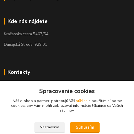
Kde nás nájdete
Kračanská cesta 5467/54
Dunajská Streda, 929 01
Kontakty
Tamás Kántor
+421 908 775 701
Spracovanie cookies
(Po-Pia, 6:00-16 hod.)
Náš e-shop a partneri potrebujú Váš
súhlas
s použitím súborov
cookies, aby Vám mohli zobrazovať informácie týkajúce sa Vašich
info@kantorstav.sk
záujmov.
Súhlasím
Nastavenia