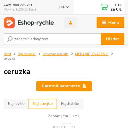
0
ks
+421 908 775 701
EUR
za
0 €
(Po-Pia, 6:00-16 hod.)
Menu
Hľadať
Úvod
Top náradie
Stavebné náradie
MERANIE, ZNAČENIE
ceruzka
ceruzka
Upresniť parametre
Najnovšie
Najlacnejšie
Najdrahšie
Zobrazujem 1-1 z 1
strana
z 1