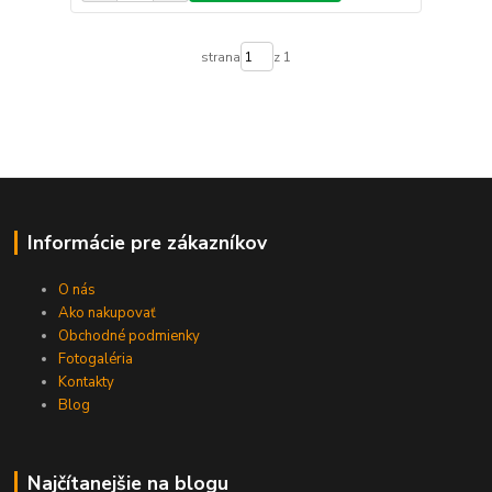
strana
z 1
Informácie pre zákazníkov
O nás
Ako nakupovať
Obchodné podmienky
Fotogaléria
Kontakty
Blog
Najčítanejšie na blogu