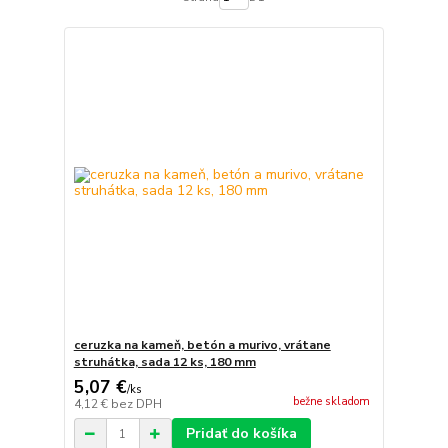
ceruzka na kameň, betón a murivo, vrátane
struhátka, sada 12 ks, 180 mm
5,07 €
/
ks
bežne skladom
4,12 €
bez DPH
Pridať do košíka