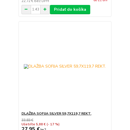
do 21 dní
22,72 €
bez DPH
Pridať do košíka
DLAŽBA SOFIJA SILVER 59,7X119,7 REKT.
33,83 €
Ušetríte 5,88 €
(- 17 %)
27,95 €
/
m2