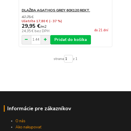
DLAŽBA AGATHOS GREY 60X120 REKT.
47,75 €
Ušetríte 17,80 €
(- 37 %)
29,95 €
/
m2
do 21 dní
24,35 €
bez DPH
Pridať do košíka
strana
z 1
Informácie pre zákazníkov
O nás
Ako nakupovať