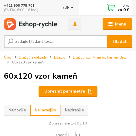
0
ks
+421 908 775 701
EUR
za
0 €
(Po-Pia, 6:00-16 hod.)
Menu
Hľadať
Úvod
Dlažby a obklady
Dlažby
Dlažby vzor Mramor, Kameň, Beton
60x120 vzor kameň
60x120 vzor kameň
Upresniť parametre
Najnovšie
Najlacnejšie
Najdrahšie
Zobrazujem 1-10 z 10
strana
z 1