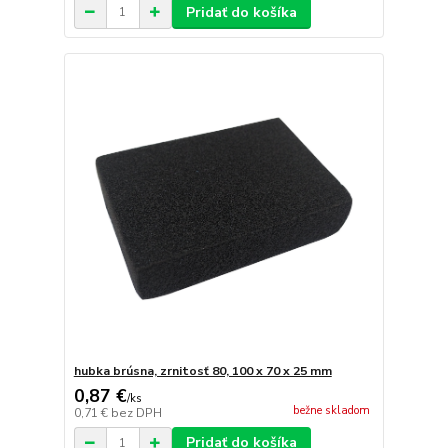
Pridať do košíka
hubka brúsna, zrnitosť 80, 100 x 70 x 25 mm
0,87 €
/
ks
bežne skladom
0,71 €
bez DPH
Pridať do košíka