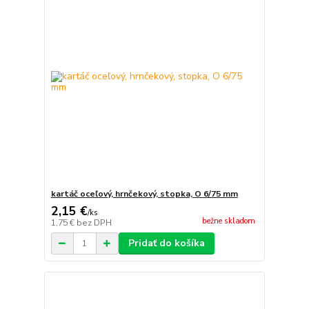
kartáč oceľový, hrnčekový, stopka, O 6/75 mm
2,15 €
/
ks
bežne skladom
1,75 €
bez DPH
Pridať do košíka