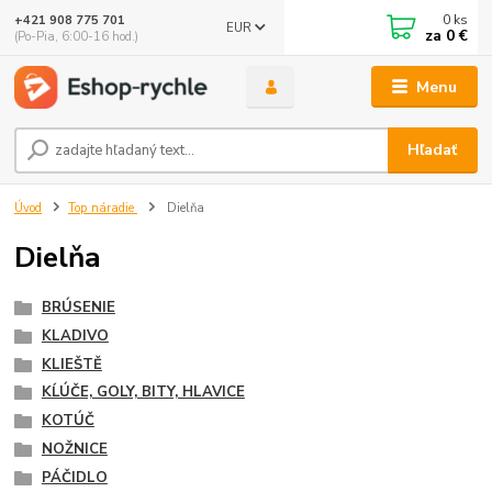
0
ks
+421 908 775 701
EUR
za
0 €
(Po-Pia, 6:00-16 hod.)
Menu
Hľadať
Úvod
Top náradie
Dielňa
Dielňa
BRÚSENIE
KLADIVO
KLIEŠTĚ
KĹÚČE, GOLY, BITY, HLAVICE
KOTÚČ
NOŽNICE
PÁČIDLO