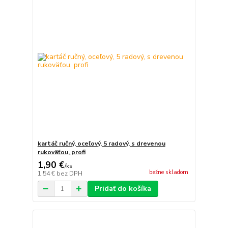
kartáč ručný, oceľový, 5 radový, s drevenou
rukoväťou, profi
1,90 €
/
ks
bežne skladom
1,54 €
bez DPH
Pridať do košíka