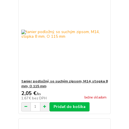
tanier podložný, so suchým zipsom, M14, stopka 8
mm, O 115 mm
2,05 €
/
ks
bežne skladom
1,67 €
bez DPH
Pridať do košíka