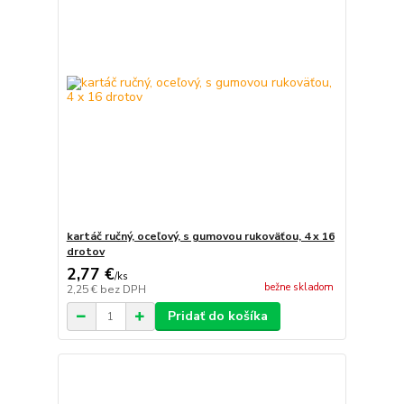
kartáč ručný, oceľový, s gumovou rukoväťou, 4 x 16
drotov
2,77 €
/
ks
bežne skladom
2,25 €
bez DPH
Pridať do košíka