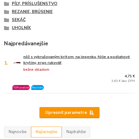
PÍLY, PRÍSLUŠENSTVO
REZANIE, BRÚSENIE
SEKÁČ
UHOLNÍK
Najpredávanejšie
nôž s vybrušovaným britom, na lepenku, fólie a podlahové
1.
krytiny, ergo rukoväť
bežne skladom
4,71 €
3,83 € bez DPH
TOP produkt
Novinka
Upresniť parametre
Najnovšie
Najlacnejšie
Najdrahšie