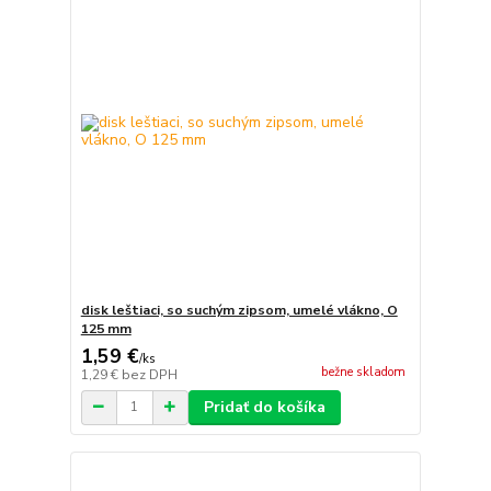
disk leštiaci, so suchým zipsom, umelé vlákno, O
125 mm
1,59 €
/
ks
bežne skladom
1,29 €
bez DPH
Pridať do košíka