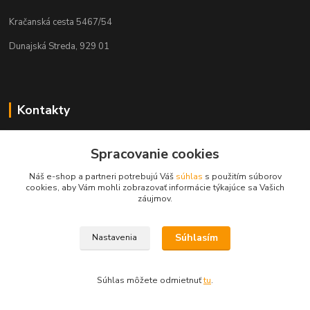
Kračanská cesta 5467/54
Dunajská Streda, 929 01
Kontakty
Tamás Kántor
Spracovanie cookies
+421 908 775 701
(Po-Pia, 6:00-16 hod.)
Náš e-shop a partneri potrebujú Váš
súhlas
s použitím súborov
cookies, aby Vám mohli zobrazovať informácie týkajúce sa Vašich
info@kantorstav.sk
záujmov.
Súhlasím
Nastavenia
Súhlas môžete odmietnuť
tu
.
Vytvorené na
Eshop-rychlo.sk