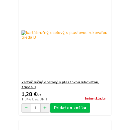
kartáč ručný, oceľový, s plastovou rukoväťou,
trieda B
1,28 €
/
ks
bežne skladom
1,04 €
bez DPH
Pridať do košíka