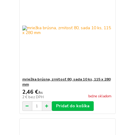
mriežka brúsna, zrnitosť 80, sada 10 ks, 115 x 280
mm
2,46 €
/
ks
bežne skladom
2 €
bez DPH
Pridať do košíka