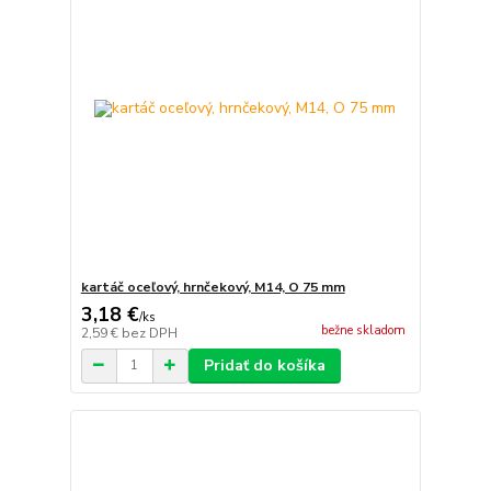
kartáč oceľový, hrnčekový, M14, O 75 mm
3,18 €
/
ks
bežne skladom
2,59 €
bez DPH
Pridať do košíka