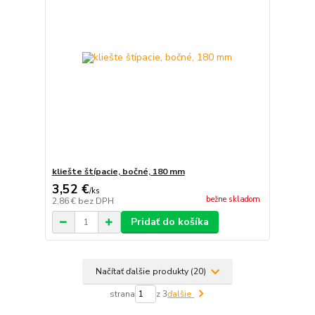
kliešte štípacie, bočné, 180 mm
3,52 €
/
ks
bežne skladom
2,86 €
bez DPH
Pridať do košíka
Načítať ďalšie produkty (20)
strana
z 3
ďalšie