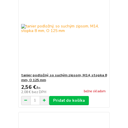
tanier podložný, so suchým zipsom, M14, stopka 8
mm, O 125 mm
2,56 €
/
ks
bežne skladom
2,08 €
bez DPH
Pridať do košíka