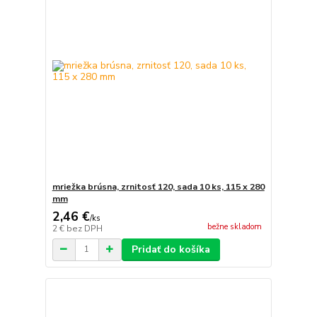
mriežka brúsna, zrnitosť 120, sada 10 ks, 115 x 280
mm
2,46 €
/
ks
bežne skladom
2 €
bez DPH
Pridať do košíka