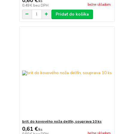
0,60 €
/
ks
bežne skladom
0,49 €
bez DPH
Pridať do košíka
brit do kovového noža delfín, souprava 10 ks
0,61 €
/
ks
bežne skladom