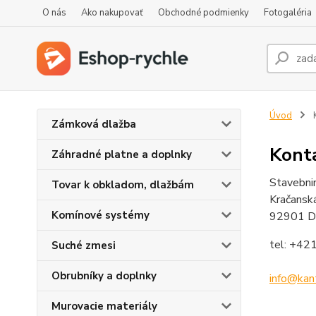
O nás
Ako nakupovať
Obchodné podmienky
Fotogaléria
Úvod
K
Zámková dlažba
Kont
Záhradné platne a doplnky
Stavebni
Tovar k obkladom, dlažbám
Kračansk
Komínové systémy
92901 Du
tel: +42
Suché zmesi
Obrubníky a doplnky
info@kan
Murovacie materiály