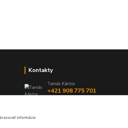
Kontakty
Tamás Kántor
+421 908 775 701
(Po-Pia, 6:00-16 hod.)
info@kantorstav.sk
brazovať informácie