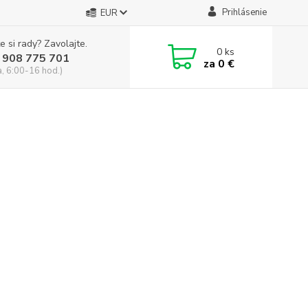
Prihlásenie
EUR
e si rady? Zavolajte.
0
ks
 908 775 701
za
0 €
a, 6:00-16 hod.)