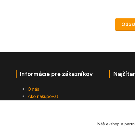
Informácie pre zákazníkov
Najčíta
O nás
Ako nakupovať
Obchodné podmienky
Fotogaléria
Kontakty
Náš e-shop a partn
Blog