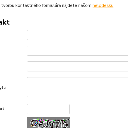
 tvorbu kontaktného formulára nájdete našom
helpdesku
akt
ytu
ext
*