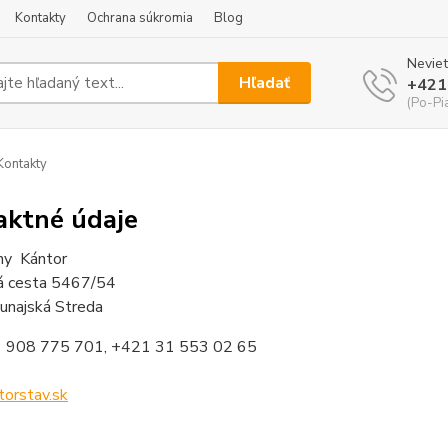
Kontakty
Ochrana súkromia
Blog
Neviet
Hľadať
+421
(Po-Pi
ontakty
aktné údaje
ny Kántor
á cesta 5467/54
najská Streda
1 908 775 701, +421 31 553 02 65
torstav.sk