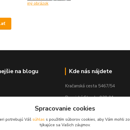
iný obrázok
nejšie na blogu
Kde nás nájdete
Kračanská cesta 5467/54
Dunajská Streda, 929 01
Spracovanie cookies
eri potrebujú Váš
súhlas
s použitím súborov cookies, aby Vám mohli zo
týkajúce sa Vašich záujmov.