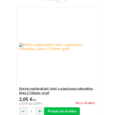
štetec natieračský, silný, s plastovou rukoväťou,
šírka 1"/25mm, profi
2,05 €
/
ks
Nie je skladom
1,67 €
bez DPH
Pridať do košíka