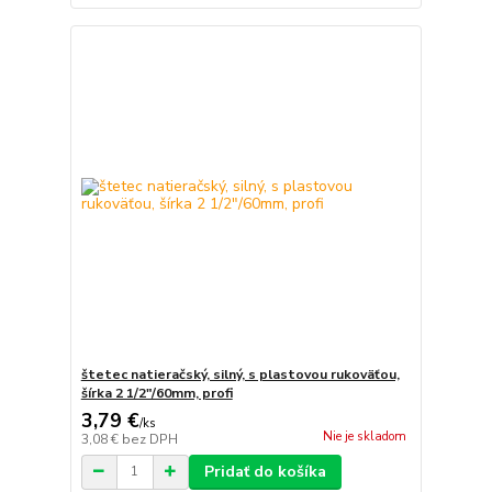
štetec natieračský, silný, s plastovou rukoväťou,
šírka 2 1/2"/60mm, profi
3,79 €
/
ks
Nie je skladom
3,08 €
bez DPH
Pridať do košíka