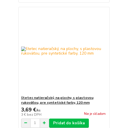
štetec natieračský, na plochy, s plastovou
rukoväťou, pre syntetické farby, 120 mm
3,69 €
/
ks
Nie je skladom
3 €
bez DPH
Pridať do košíka