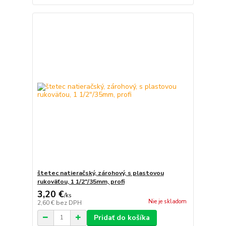
štetec natieračský, zárohový, s plastovou
rukoväťou, 1 1/2"/35mm, profi
3,20 €
/
ks
Nie je skladom
2,60 €
bez DPH
Pridať do košíka