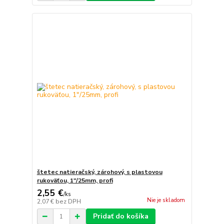
štetec natieračský, zárohový, s plastovou
rukoväťou, 1"/25mm, profi
2,55 €
/
ks
Nie je skladom
2,07 €
bez DPH
Pridať do košíka