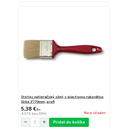
štetec natieračský, silný, s plastovou rukoväťou,
šírka 3"/70mm, profi
5,38 €
/
ks
Nie je skladom
4,37 €
bez DPH
Pridať do košíka