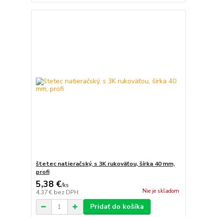
štetec natieračský, s 3K rukoväťou, šírka 40 mm,
profi
5,38 €
/
ks
Nie je skladom
4,37 €
bez DPH
Pridať do košíka