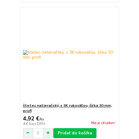
štetec natieračský, s 3K rukoväťou, šírka 30 mm,
profi
4,92 €
/
ks
Nie je skladom
4 €
bez DPH
Pridať do košíka