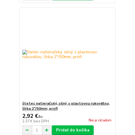
štetec natieračský, silný, s plastovou rukoväťou,
šírka 2"/50mm, profi
2,92 €
/
ks
Nie je skladom
2,37 €
bez DPH
Pridať do košíka