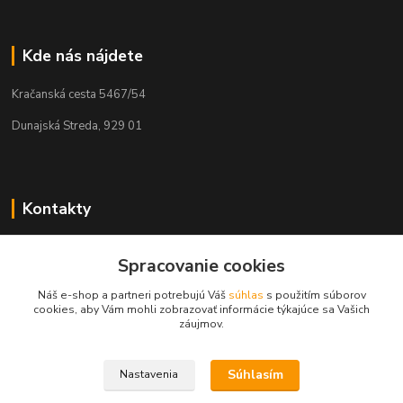
Kde nás nájdete
Kračanská cesta 5467/54
Dunajská Streda, 929 01
Kontakty
Tamás Kántor
+421 908 775 701
Spracovanie cookies
(Po-Pia, 6:00-16 hod.)
Náš e-shop a partneri potrebujú Váš
súhlas
s použitím súborov
cookies, aby Vám mohli zobrazovať informácie týkajúce sa Vašich
info@kantorstav.sk
záujmov.
Súhlasím
Nastavenia