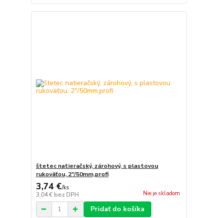
štetec natieračský, zárohový, s plastovou
rukoväťou, 2"/50mm,profi
3,74 €
/
ks
Nie je skladom
3,04 €
bez DPH
Pridať do košíka