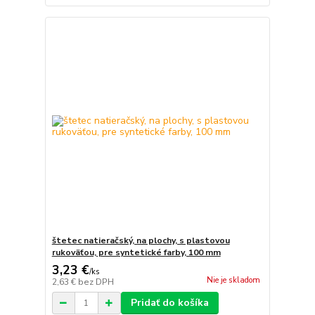
štetec natieračský, na plochy, s plastovou
rukoväťou, pre syntetické farby, 100 mm
3,23 €
/
ks
Nie je skladom
2,63 €
bez DPH
Pridať do košíka