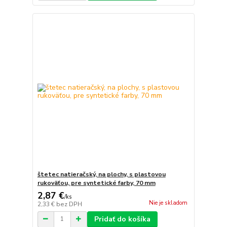
štetec natieračský, na plochy, s plastovou
rukoväťou, pre syntetické farby, 70 mm
2,87 €
/
ks
Nie je skladom
2,33 €
bez DPH
Pridať do košíka