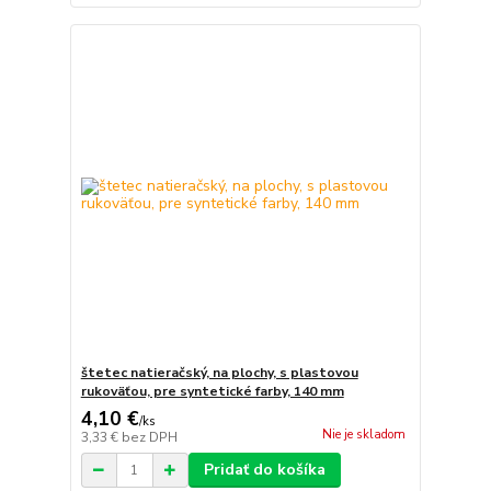
štetec natieračský, na plochy, s plastovou
rukoväťou, pre syntetické farby, 140 mm
4,10 €
/
ks
Nie je skladom
3,33 €
bez DPH
Pridať do košíka