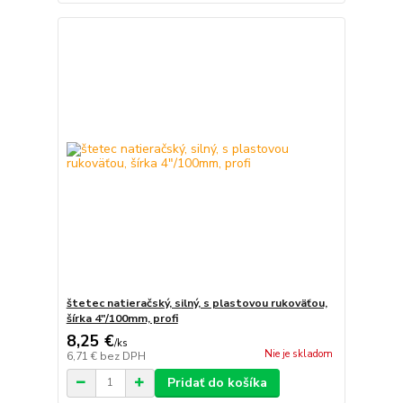
štetec natieračský, silný, s plastovou rukoväťou,
šírka 4"/100mm, profi
8,25 €
/
ks
Nie je skladom
6,71 €
bez DPH
Pridať do košíka