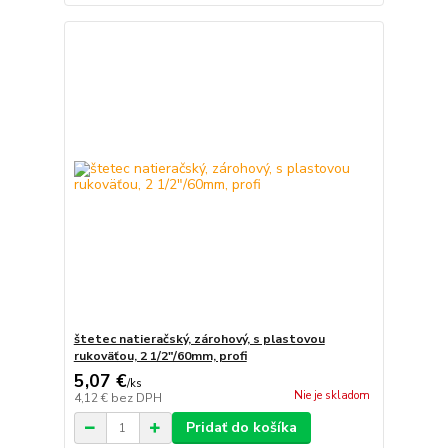
štetec natieračský, zárohový, s plastovou
rukoväťou, 2 1/2"/60mm, profi
5,07 €
/
ks
Nie je skladom
4,12 €
bez DPH
Pridať do košíka