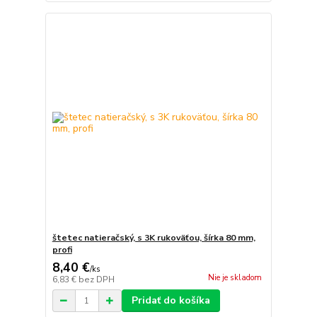
štetec natieračský, s 3K rukoväťou, šírka 80 mm,
profi
8,40 €
/
ks
Nie je skladom
6,83 €
bez DPH
Pridať do košíka