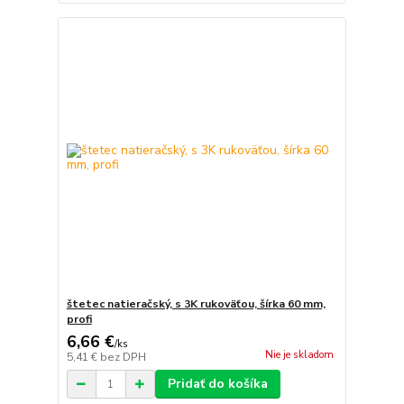
štetec natieračský, s 3K rukoväťou, šírka 60 mm,
profi
6,66 €
/
ks
Nie je skladom
5,41 €
bez DPH
Pridať do košíka