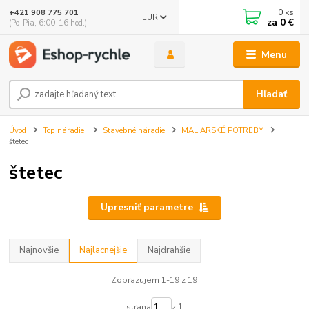
0
ks
+421 908 775 701
EUR
za
0 €
(Po-Pia, 6:00-16 hod.)
Menu
Hľadať
Úvod
Top náradie
Stavebné náradie
MALIARSKÉ POTREBY
štetec
štetec
Upresniť parametre
Najnovšie
Najlacnejšie
Najdrahšie
Zobrazujem 1-19 z 19
strana
z 1