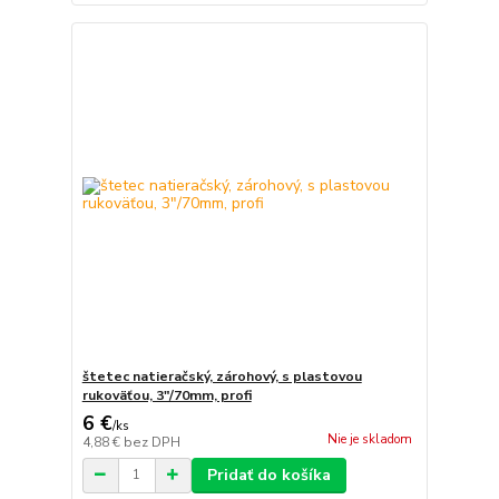
štetec natieračský, zárohový, s plastovou
rukoväťou, 3"/70mm, profi
6 €
/
ks
Nie je skladom
4,88 €
bez DPH
Pridať do košíka