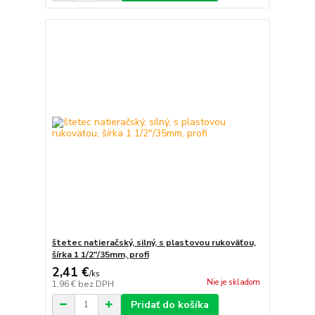
štetec natieračský, silný, s plastovou rukoväťou,
šírka 1 1/2"/35mm, profi
2,41 €
/
ks
Nie je skladom
1,96 €
bez DPH
Pridať do košíka