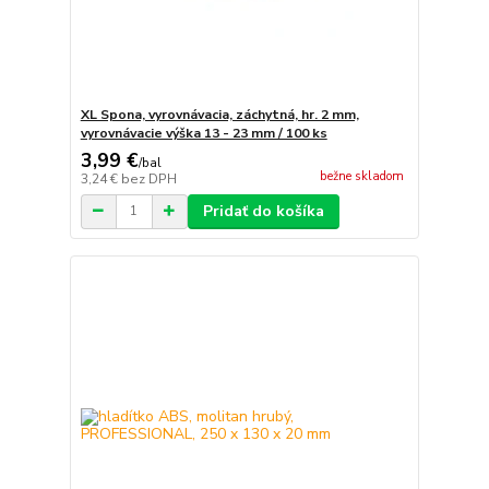
XL Spona, vyrovnávacia, záchytná, hr. 2 mm,
vyrovnávacie výška 13 - 23 mm / 100 ks
3,99 €
/
bal
bežne skladom
3,24 €
bez DPH
Pridať do košíka