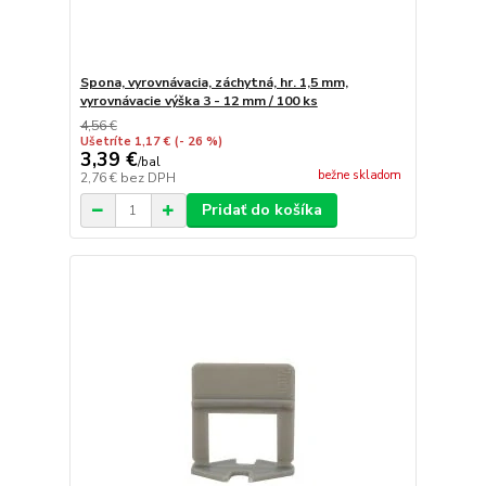
Spona, vyrovnávacia, záchytná, hr. 1,5 mm,
vyrovnávacie výška 3 - 12 mm / 100 ks
4,56 €
Ušetríte 1,17 €
(- 26 %)
3,39 €
/
bal
bežne skladom
2,76 €
bez DPH
Pridať do košíka