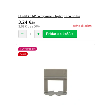
Hladítko M1 vymývacie - hydropena hrubá
3,24 €
/
ks
bežne skladom
2,63 €
bez DPH
Pridať do košíka
TOP produkt
Akcia