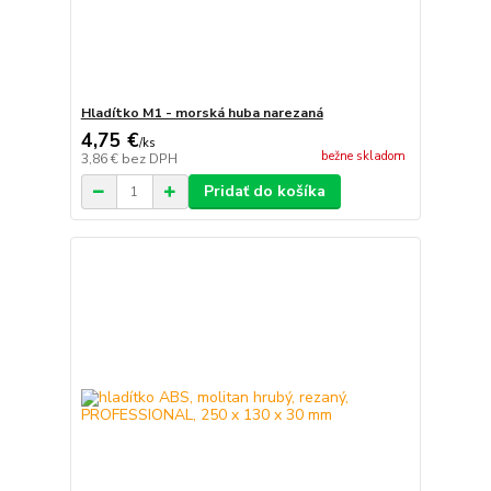
Hladítko M1 - morská huba narezaná
4,75 €
/
ks
bežne skladom
3,86 €
bez DPH
Pridať do košíka