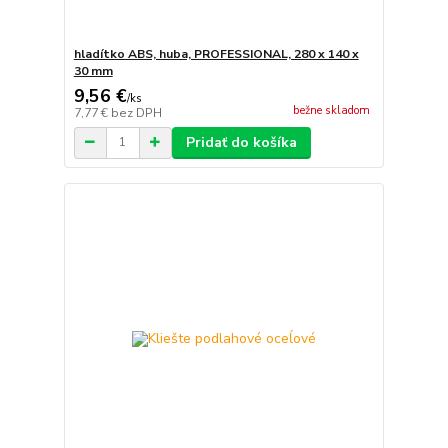
hladítko ABS, huba, PROFESSIONAL, 280 x 140 x
30 mm
9,56 €
/
ks
bežne skladom
7,77 €
bez DPH
Pridať do košíka