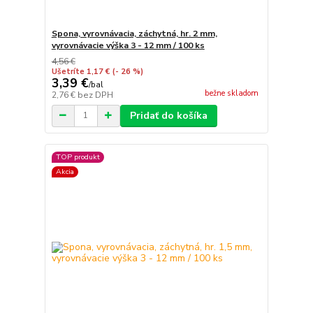
Spona, vyrovnávacia, záchytná, hr. 2 mm,
vyrovnávacie výška 3 - 12 mm / 100 ks
4,56 €
Ušetríte 1,17 €
(- 26 %)
3,39 €
/
bal
bežne skladom
2,76 €
bez DPH
Pridať do košíka
TOP produkt
Akcia