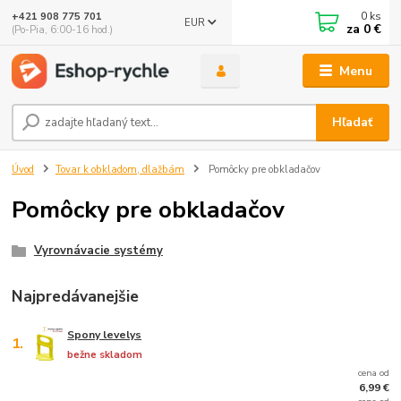
0
ks
+421 908 775 701
EUR
za
0 €
(Po-Pia, 6:00-16 hod.)
Menu
Hľadať
Úvod
Tovar k obkladom, dlažbám
Pomôcky pre obkladačov
Pomôcky pre obkladačov
Vyrovnávacie systémy
Najpredávanejšie
Spony levelys
1.
bežne skladom
cena od
6,99 €