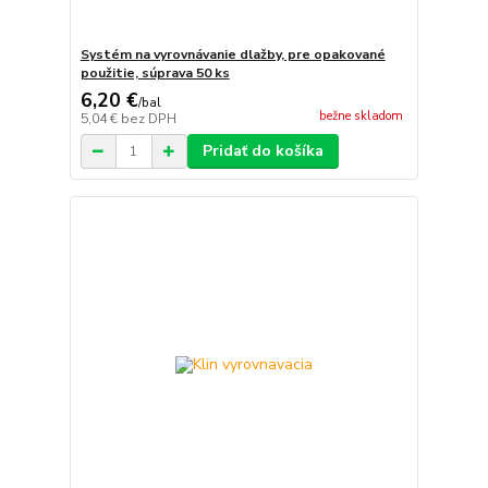
Systém na vyrovnávanie dlažby, pre opakované
použitie, súprava 50 ks
6,20 €
/
bal
bežne skladom
5,04 €
bez DPH
Pridať do košíka