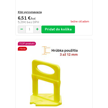
Klin vyrovnavacia
6,51 €
/
bal
bežne skladom
5,29 €
bez DPH
Pridať do košíka
TOP produkt
Akcia