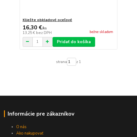
Kliešte obkladové oceľové
16,30 €
/
ks
bežne skladom
13,25 €
bez DPH
Pridať do košíka
strana
z 1
Informácie pre zákazníkov
O nás
Ako nakupovať