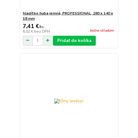
hladítko huba jemná, PROFESSIONAL, 280 x 140 x
18 mm
7,41 €
/
ks
bežne skladom
6,02 €
bez DPH
Pridať do košíka