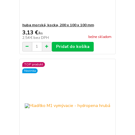
huba morská, kocka, 200 x 100 x 100 mm
3,13 €
/
ks
bežne skladom
2,54 €
bez DPH
Pridať do košíka
TOP produkt
Novinka