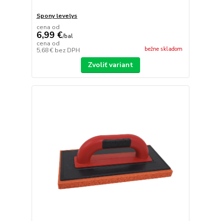
Spony levelys
cena od
6,99 €
/
bal
cena od
bežne skladom
5,68 €
bez DPH
Zvoliť variant