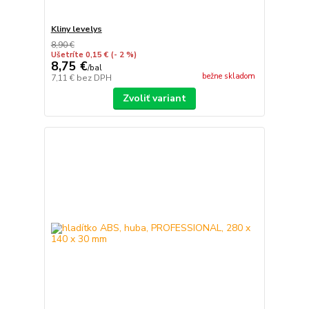
Kliny levelys
8,90 €
Ušetríte 0,15 €
(- 2 %)
8,75 €
/
bal
bežne skladom
7,11 €
bez DPH
Zvoliť variant