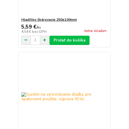
Hladítko škárovacie 250x100mm
5,59 €
/
ks
bežne skladom
4,54 €
bez DPH
Pridať do košíka