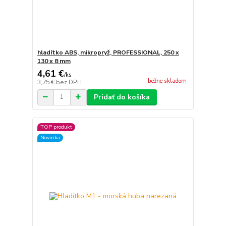
hladítko ABS, mikropryž, PROFESSIONAL, 250 x
130 x 8 mm
4,61 €
/
ks
bežne skladom
3,75 €
bez DPH
Pridať do košíka
TOP produkt
Novinka