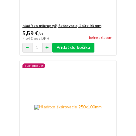
hladítko mikropryž, škárovacia, 240 x 93 mm
5,59 €
/
ks
bežne skladom
4,54 €
bez DPH
Pridať do košíka
TOP produkt