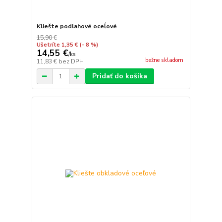
Kliešte podlahové oceĺové
15,90 €
Ušetríte 1,35 €
(- 8 %)
14,55 €
/
ks
bežne skladom
11,83 €
bez DPH
Pridať do košíka