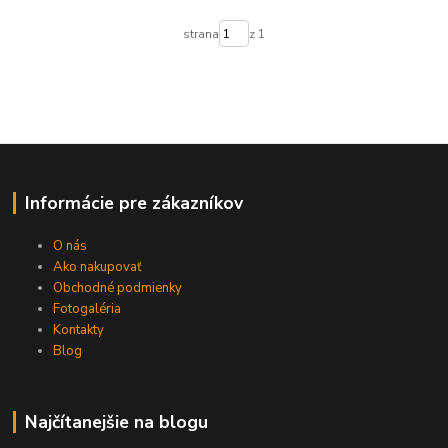
strana
z 1
Informácie pre zákazníkov
O nás
Ako nakupovať
Obchodné podmienky
Fotogaléria
Kontakty
Blog
Najčítanejšie na blogu