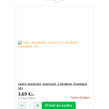
vedro murárske, plastové, s lievikom, štandard,
16 l
3,69 €
/
ks
bežne skladom
3 €
bez DPH
Pridať do košíka