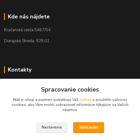
Kde nás nájdete
Kračanská cesta 5467/54
Dunajská Streda, 929 01
Kontakty
Tamás Kántor
+421 908 775 701
Spracovanie cookies
(Po-Pia, 6:00-16 hod.)
Náš e-shop a partneri potrebujú Váš
súhlas
s použitím súborov
cookies, aby Vám mohli zobrazovať informácie týkajúce sa Vašich
info@kantorstav.sk
záujmov.
Súhlasím
Nastavenia