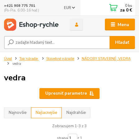
0
ks
+421 908 775 701
EUR
za
0 €
(Po-Pia, 6:00-16 hod.)
Menu
Hľadať
Úvod
Top náradie
Stavebné náradie
NÁDOBY STAVEBNÉ, VEDRA
vedra
vedra
Upresniť parametre
Najnovšie
Najlacnejšie
Najdrahšie
Zobrazujem 1-3 z 3
strana
z 1