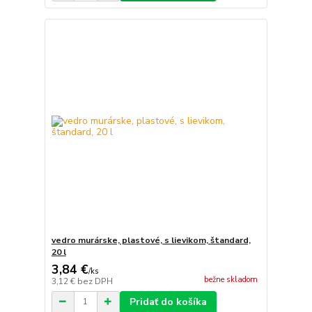
vedro murárske, plastové, s lievikom, štandard,
20 l
3,84 €
/
ks
bežne skladom
3,12 €
bez DPH
Pridať do košíka