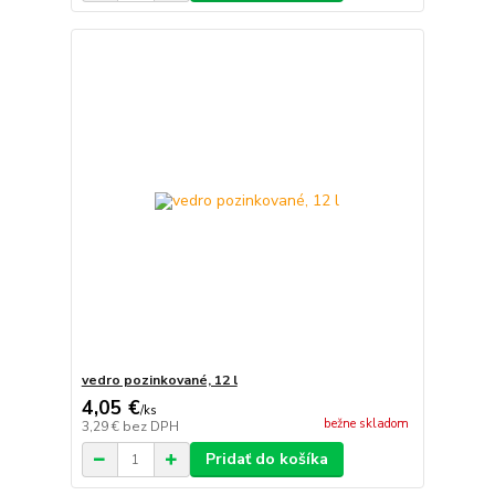
vedro pozinkované, 12 l
4,05 €
/
ks
bežne skladom
3,29 €
bez DPH
Pridať do košíka