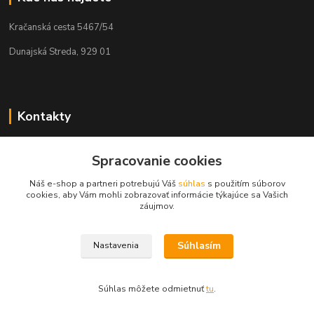
Kračanská cesta 5467/54
Dunajská Streda, 929 01
Kontakty
Tamás Kántor
+421 908 775 701
Spracovanie cookies
(Po-Pia, 6:00-16 hod.)
Náš e-shop a partneri potrebujú Váš
súhlas
s použitím súborov
cookies, aby Vám mohli zobrazovať informácie týkajúce sa Vašich
info@kantorstav.sk
záujmov.
Súhlasím
Nastavenia
Súhlas môžete odmietnuť
tu
.
Vytvorené na
Eshop-rychlo.sk