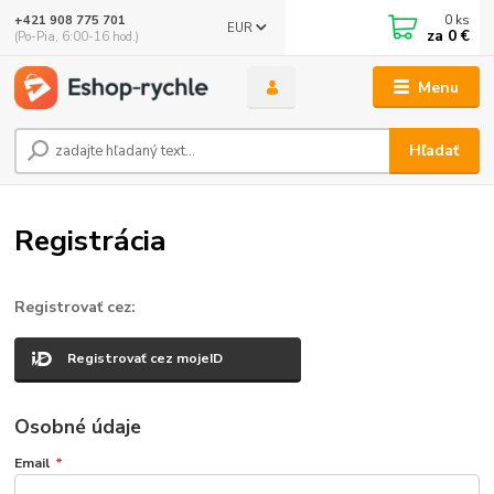
0
ks
+421 908 775 701
EUR
za
0 €
(Po-Pia, 6:00-16 hod.)
Menu
Hľadať
Registrácia
Registrovať cez:
Registrovať cez mojeID
Osobné údaje
Email
*