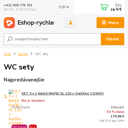
0
ks
+421 908 775 701
EUR
za
0 €
(Po-Pia, 6:00-16 hod.)
Menu
Hľadať
Úvod
Sanita
WC sety
WC sety
Najpredávanejšie
SET 3 v 1 Nádrž RAPID SL 120 + tlačítko COSMO
1.
Nie je skladom
Grohe Rapid
379,24 €
53 % zľava
179,96 €
146,31 € bez DPH
TOP produkt
Akcia