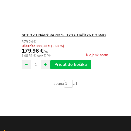
SET 3 v 1 Nádrž RAPID SL 120 + tlačítko COSMO
379,24 €
Ušetríte 199,28 €
(- 53 %)
179,96 €
/
ks
Nie je skladom
146,31 €
bez DPH
Pridať do košíka
strana
z 1