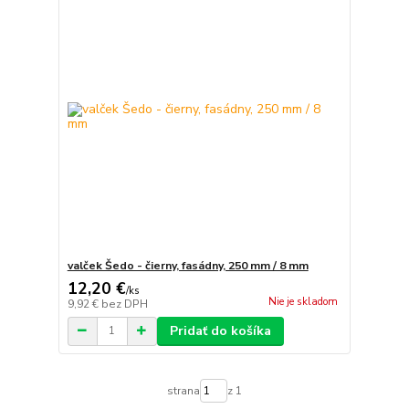
valček Šedo - čierny, fasádny, 250 mm / 8 mm
12,20 €
/
ks
Nie je skladom
9,92 €
bez DPH
Pridať do košíka
strana
z 1