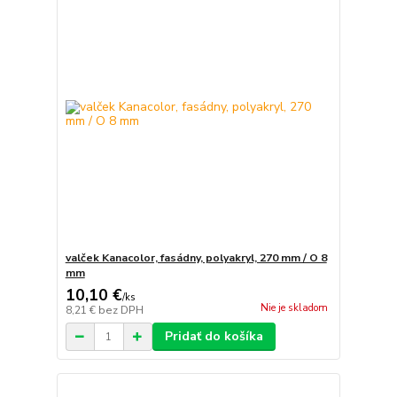
valček Kanacolor, fasádny, polyakryl, 270 mm / O 8
mm
10,10 €
/
ks
Nie je skladom
8,21 €
bez DPH
Pridať do košíka