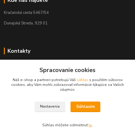
Kračanská cesta 5467/54
Dunajská Streda, 929 01
Kontakty
Tamás Kántor
Spracovanie cookies
+421 908 775 701
(Po-Pia, 6:00-16 hod.)
Náš e-shop a partneri potrebujú Váš
súhlas
s použitím súborov
cookies, aby Vám mohli zobrazovať informácie týkajúce sa Vašich
info@kantorstav.sk
záujmov.
Súhlasím
Nastavenia
Súhlas môžete odmietnuť
tu
.
Vytvorené na
Eshop-rychlo.sk