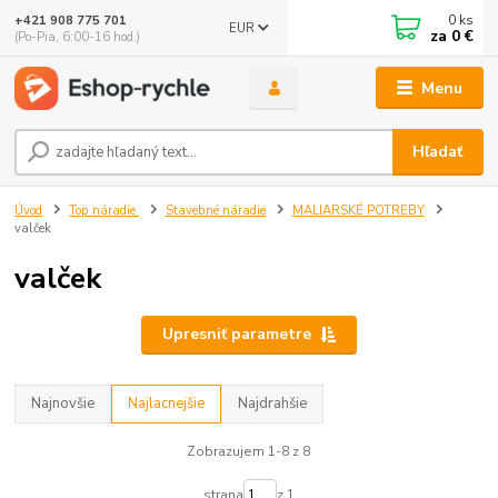
0
ks
+421 908 775 701
EUR
za
0 €
(Po-Pia, 6:00-16 hod.)
Menu
Hľadať
Úvod
Top náradie
Stavebné náradie
MALIARSKÉ POTREBY
valček
valček
Upresniť parametre
Najnovšie
Najlacnejšie
Najdrahšie
Zobrazujem 1-8 z 8
strana
z 1