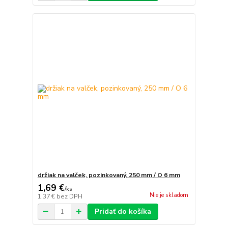
držiak na valček, pozinkovaný, 250 mm / O 6 mm
1,69 €
/
ks
Nie je skladom
1,37 €
bez DPH
Pridať do košíka