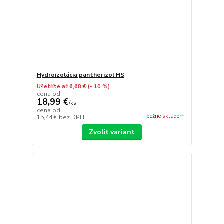
Hydroizolácia pantherizol HS
Ušetříte až 6,68 €
(- 10 %)
cena od
18,99 €
/
ks
cena od
bežne skladom
15,44 €
bez DPH
Zvoliť variant