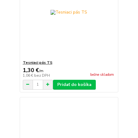
Tesniaci pás TS
1,30 €
/
m
bežne skladom
1,06 €
bez DPH
Pridať do košíka