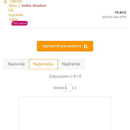
2.
bežne skladom
79,90 €
64,96 € bez DPH
TOP produkt
Upresniť parametre
Najnovšie
Najlacnejšie
Najdrahšie
Zobrazujem 1-8 z 8
strana
z 1