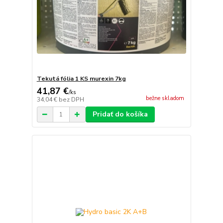
Tekutá fólia 1 KS murexin 7kg
41,87 €
/
ks
bežne skladom
34,04 €
bez DPH
Pridať do košíka