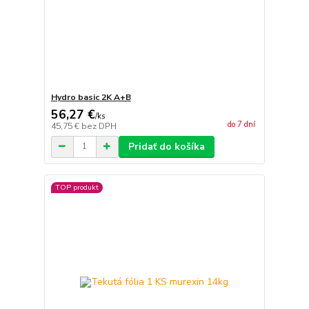
Hydro basic 2K A+B
56,27 €
/
ks
do 7 dní
45,75 €
bez DPH
Pridať do košíka
TOP produkt