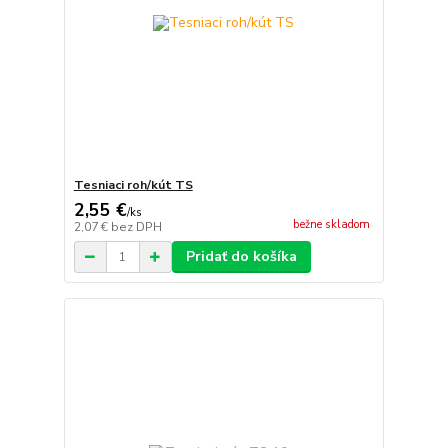
Tesniaci roh/kút TS
2,55 €
/
ks
bežne skladom
2,07 €
bez DPH
Pridať do košíka