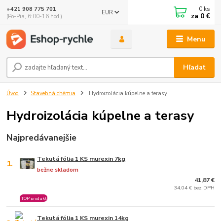
0
ks
+421 908 775 701
EUR
za
0 €
(Po-Pia, 6:00-16 hod.)
Menu
Hľadať
Úvod
Stavebná chémia
Hydroizolácia kúpelne a terasy
Hydroizolácia kúpelne a terasy
Najpredávanejšie
Tekutá fólia 1 KS murexin 7kg
1.
bežne skladom
41,87 €
34,04 € bez DPH
TOP produkt
Tekutá fólia 1 KS murexin 14kg