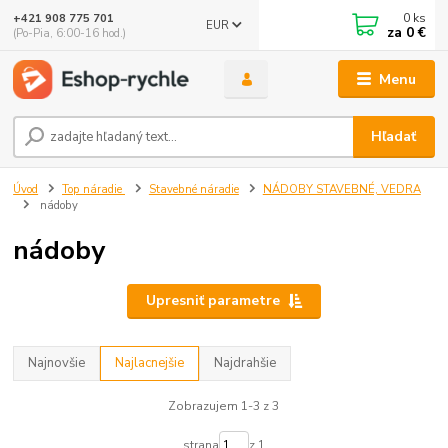
0
ks
+421 908 775 701
EUR
za
0 €
(Po-Pia, 6:00-16 hod.)
Menu
Hľadať
Úvod
Top náradie
Stavebné náradie
NÁDOBY STAVEBNÉ, VEDRA
nádoby
nádoby
Upresniť parametre
Najnovšie
Najlacnejšie
Najdrahšie
Zobrazujem 1-3 z 3
strana
z 1