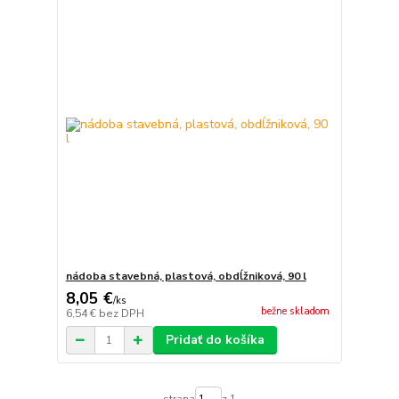
nádoba stavebná, plastová, obdĺžniková, 90 l
8,05 €
/
ks
bežne skladom
6,54 €
bez DPH
Pridať do košíka
strana
z 1