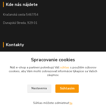
Kde nás nájdete
Kračanská cesta 5467/54
Dunajská Streda, 929 01
Kontakty
Tamás Kántor
+421 908 775 701
Spracovanie cookies
(Po-Pia, 6:00-16 hod.)
Náš e-shop a partneri potrebujú Váš
súhlas
s použitím súborov
cookies, aby Vám mohli zobrazovať informácie týkajúce sa Vašich
info@kantorstav.sk
záujmov.
Súhlasím
Nastavenia
Súhlas môžete odmietnuť
tu
.