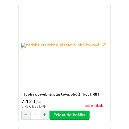
nádoba stavebná, plastová, obdĺžniková, 65 l
7,12 €
/
ks
bežne skladom
5,79 €
bez DPH
Pridať do košíka