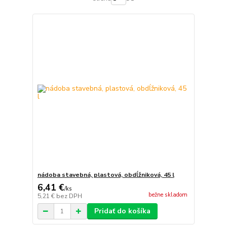
nádoba stavebná, plastová, obdĺžniková, 45 l
6,41 €
/
ks
bežne skladom
5,21 €
bez DPH
Pridať do košíka