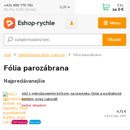
0
ks
+421 908 775 701
EUR
za
0 €
(Po-Pia, 6:00-16 hod.)
Menu
Hľadať
Úvod
Sádrokartónové dosky a doplnky
Fólia parozábrana
Fólia parozábrana
Najpredávanejšie
nôž s vybrušovaným britom, na lepenku, fólie a podlahové
1.
krytiny, ergo rukoväť
bežne skladom
4,71 €
3,83 € bez DPH
TOP produkt
Novinka