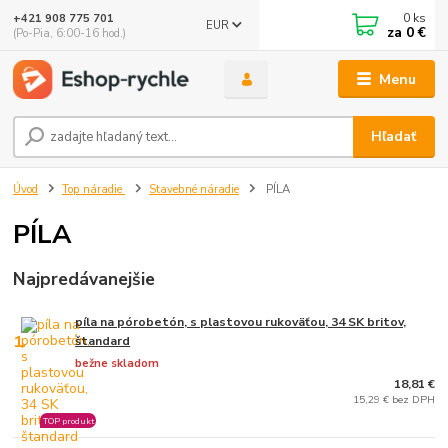
0
ks
+421 908 775 701
EUR
za
0 €
(Po-Pia, 6:00-16 hod.)
Menu
Hľadať
Úvod
Top náradie
Stavebné náradie
PÍLA
PÍLA
Najpredávanejšie
píla na pórobetón, s plastovou rukoväťou, 34 SK britov,
1.
štandard
bežne skladom
18,81 €
15,29 € bez DPH
TOP produkt