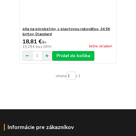
píla na pórobetón, s plastovou rukoväťou, 34 SK
britov, štandard
18,81 €
/
ks
bežne skladom
15,29 €
bez DPH
Pridať do košíka
strana
z 1
Informácie pre zákazníkov