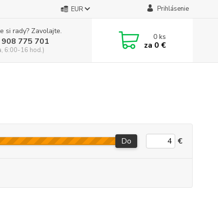
Prihlásenie
EUR
e si rady? Zavolajte.
0
ks
 908 775 701
za
0 €
a, 6:00-16 hod.)
Do
€