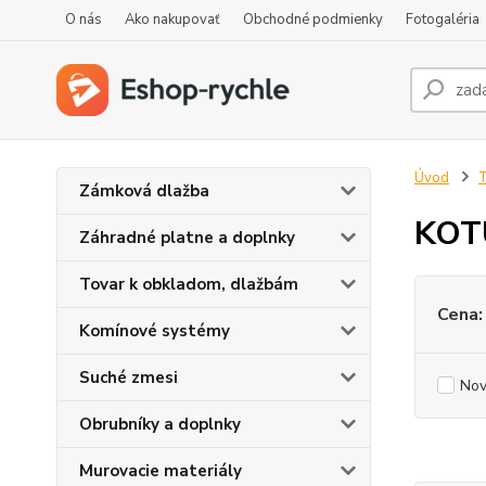
O nás
Ako nakupovať
Obchodné podmienky
Fotogaléria
Úvod
T
Zámková dlažba
KOT
Záhradné platne a doplnky
Tovar k obkladom, dlažbám
Cena:
Komínové systémy
Suché zmesi
Nov
Obrubníky a doplnky
Murovacie materiály