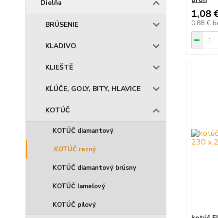
Dielňa
1,08 
0,88 €
b
BRÚSENIE
KLADIVO
KLIEŠTĚ
KĹÚČE, GOLY, BITY, HLAVICE
KOTÚČ
KOTÚČ diamantový
KOTÚČ rezný
KOTÚČ diamantový brúsny
KOTÚČ lamelový
KOTÚČ pilový
kotúč Fl