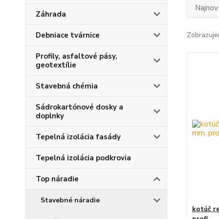
Najnov
Záhrada
Debniace tvárnice
Zobrazuje
Profily, asfaltové pásy,
geotextílie
Stavebná chémia
Sádrokartónové dosky a
doplnky
Tepelná izolácia fasády
Tepelná izolácia podkrovia
Top náradie
Stavebné náradie
kotúč re
profi