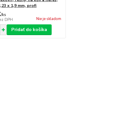
,23 x 1,9 mm, profi
€
/
ks
Nie je skladom
ez DPH
Pridať do košíka