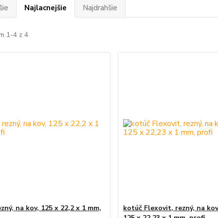
šie
Najlacnejšie
Najdrahšie
m 1-4 z 4
zný, na kov, 125 x 22,2 x 1 mm,
kotúč Flexovit, rezný, na kov
125 x 22,23 x 1 mm, profi