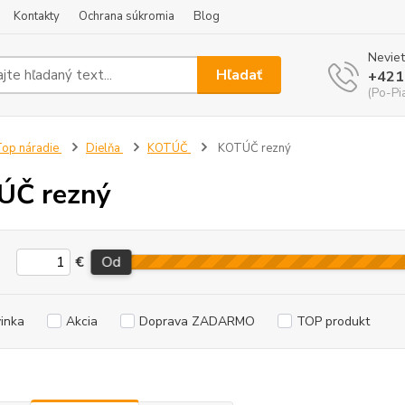
Kontakty
Ochrana súkromia
Blog
Neviet
Hľadať
+421
(Po-Pi
op náradie
Dielňa
KOTÚČ
KOTÚČ rezný
ÚČ rezný
€
Od
inka
Akcia
Doprava ZADARMO
TOP produkt