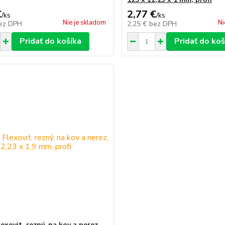
€
2,77 €
/
ks
/
ks
Nie je skladom
Ni
ez DPH
2,25 €
bez DPH
Pridať do košíka
Pridať do koš
exovit, rezný, na kov a nerez,