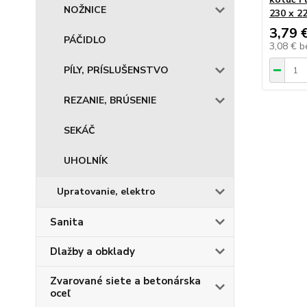
NOŽNICE
230 x 22
3,79 
PÁČIDLO
3,08 €
b
PÍLY, PRÍSLUŠENSTVO
REZANIE, BRÚSENIE
SEKÁČ
UHOLNÍK
Upratovanie, elektro
Sanita
Dlažby a obklady
Zvarované siete a betonárska
oceľ