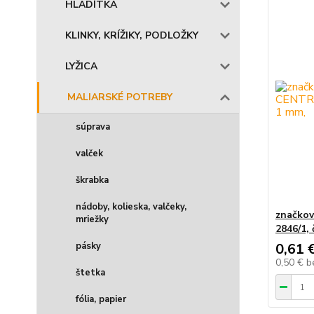
HLADÍTKA
KLINKY, KRÍŽIKY, PODLOŽKY
LYŽICA
MALIARSKÉ POTREBY
súprava
valček
škrabka
nádoby, kolieska, valčeky,
značko
mriežky
2846/1,
pásky
0,61 
0,50 €
b
štetka
fólia, papier