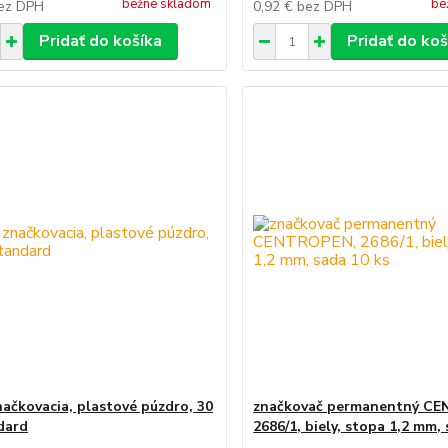
bežne skladom
be
ez DPH
0,92 €
bez DPH
Pridať do košíka
Pridať do koš
načkovacia, plastové púzdro, 30
značkovač permanentný C
dard
2686/1, biely, stopa 1,2 mm,