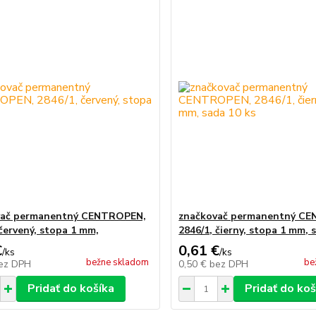
vač permanentný CENTROPEN,
značkovač permanentný C
 červený, stopa 1 mm,
2846/1, čierny, stopa 1 mm, 
€
0,61 €
/
ks
/
ks
bežne skladom
be
ez DPH
0,50 €
bez DPH
Pridať do košíka
Pridať do koš