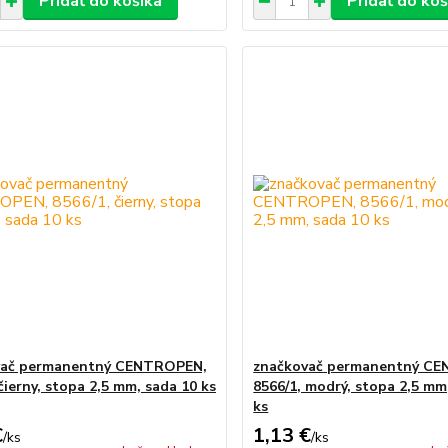
Pridať do košíka
Pridať do koš
vač permanentný CENTROPEN,
značkovač permanentný C
čierny, stopa 2,5 mm, sada 10 ks
8566/1, modrý, stopa 2,5 mm
ks
€
1,13 €
/
ks
/
ks