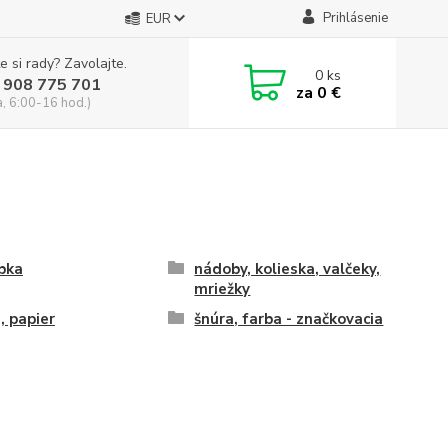
Prihlásenie
EUR
e si rady? Zavolajte.
0
ks
 908 775 701
za
0 €
a, 6:00-16 hod.)
bka
nádoby, kolieska, valčeky,
mriežky
a, papier
šnúra, farba - značkovacia