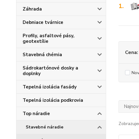
1.
Záhrada
Debniace tvárnice
Profily, asfaltové pásy,
geotextílie
Cena:
Stavebná chémia
Sádrokartónové dosky a
Nov
doplnky
Tepelná izolácia fasády
Tepelná izolácia podkrovia
Najnov
Top náradie
Zobrazuje
Stavebné náradie