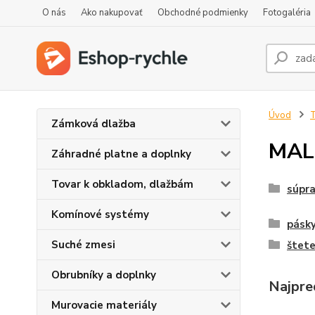
O nás
Ako nakupovať
Obchodné podmienky
Fotogaléria
Úvod
T
Zámková dlažba
MAL
Záhradné platne a doplnky
Tovar k obkladom, dlažbám
súpr
Komínové systémy
pásk
Suché zmesi
štete
Obrubníky a doplnky
Najpre
Murovacie materiály