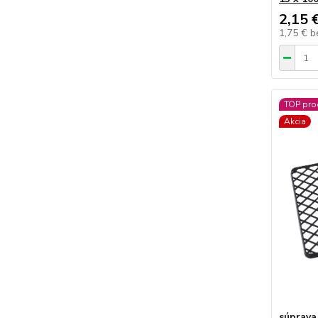
2,15 
1,75 €
b
TOP pro
Akcia
súprava