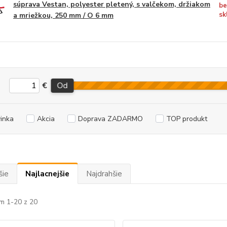
súprava Vestan, polyester pletený, s valčekom, držiakom
be
sk
a mriežkou, 250 mm / O 6 mm
€
Od
inka
Akcia
Doprava ZADARMO
TOP produkt
šie
Najlacnejšie
Najdrahšie
m 1-20 z 20