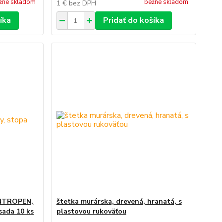
žne skladom
bežne skladom
1 €
bez DPH
íka
Pridať do košíka
ENTROPEN,
štetka murárska, drevená, hranatá, s
 sada 10 ks
plastovou rukoväťou