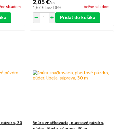
2,05 €
/
ks
žne skladom
bežne skladom
1,67 €
bez DPH
íka
Pridať do košíka
 púzdro, 30
šnúra značkovacia, plastové púzdro,
púder, libela, súprava, 30 m