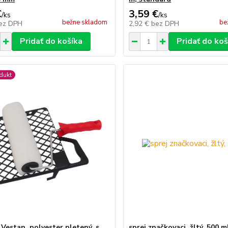
€
3,59 €
/
ks
/
ks
bežne skladom
be
ez DPH
2,92 €
bez DPH
Pridať do košíka
Pridať do koš
dukt
 Vestan, polyester pletený, s
sprej značkovaci, žltý, 500 m