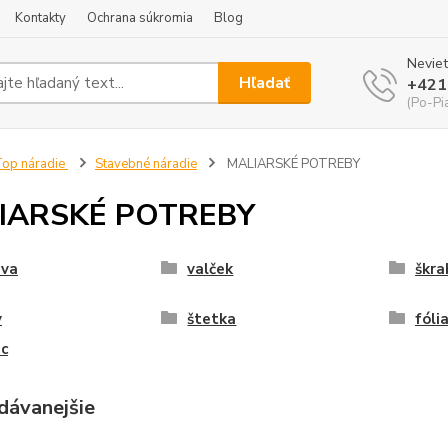
Kontakty
Ochrana súkromia
Blog
Neviet
Hľadať
+421
(Po-Pi
op náradie
Stavebné náradie
MALIARSKÉ POTREBY
IARSKÉ POTREBY
ava
valček
škra
y
štetka
fóli
c
dávanejšie