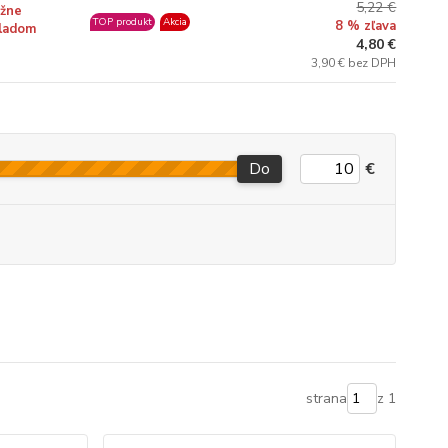
5,22 €
žne
TOP produkt
Akcia
8 % zľava
ladom
4,80 €
3,90 € bez DPH
Do
€
strana
z 1