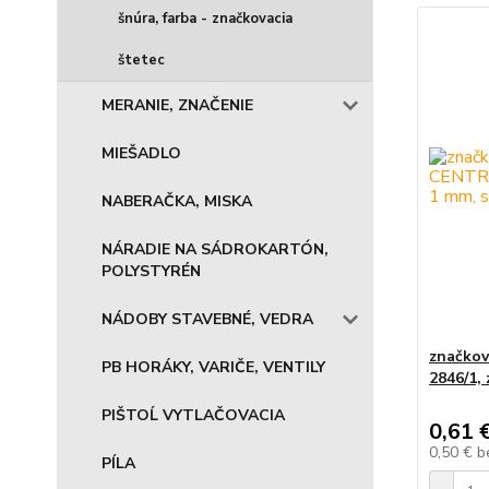
šnúra, farba - značkovacia
štetec
MERANIE, ZNAČENIE
MIEŠADLO
NABERAČKA, MISKA
NÁRADIE NA SÁDROKARTÓN,
POLYSTYRÉN
NÁDOBY STAVEBNÉ, VEDRA
značko
PB HORÁKY, VARIČE, VENTILY
2846/1,
PIŠTOĹ VYTLAČOVACIA
0,61 
0,50 €
b
PÍLA