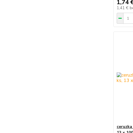
1,74 
1,41 €
b
ceruzka
13 x 10