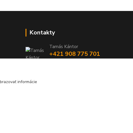
Kontakty
Tamás Kántor
+421 908 775 701
(Po-Pia, 6:00-16 hod.)
info@kantorstav.sk
brazovať informácie
Vytvorené na
Eshop-rychlo.sk