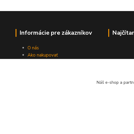
Informácie pre zákazníkov
Najčíta
O nás
Ako nakupovať
Obchodné podmienky
Fotogaléria
Kontakty
Náš e-shop a partn
Blog