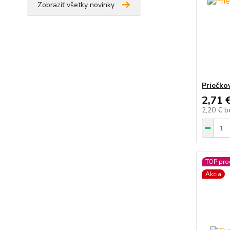
Zobraziť všetky novinky
Priečko
2,71 
2,20 €
b
TOP pro
Akcia