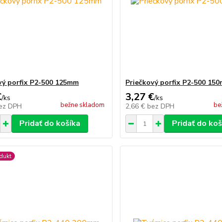
vý porfix P2-500 125mm
Priečkový porfix P2-500 15
€
3,27 €
/
ks
/
ks
bežne skladom
be
ez DPH
2,66 €
bez DPH
Pridať do košíka
Pridať do koš
dukt