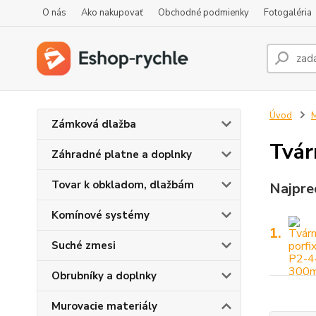
O nás
Ako nakupovať
Obchodné podmienky
Fotogaléria
Úvod
M
Zámková dlažba
Tvár
Záhradné platne a doplnky
Tovar k obkladom, dlažbám
Najpre
Komínové systémy
1.
Suché zmesi
Obrubníky a doplnky
Murovacie materiály