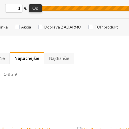
€
Od
inka
Akcia
Doprava ZADARMO
TOP produkt
šie
Najlacnejšie
Najdrahšie
m 1-9 z 9