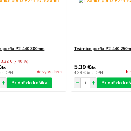
e porfix P2-440 300mm
Tvárnice porfix P2-440 250
 3,22 €
(- 40 %)
€
5,39 €
/
ks
/
ks
do vypredania
be
ez DPH
4,38 €
bez DPH
Pridať do košíka
Pridať do koš