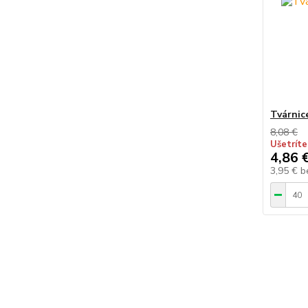
Tvárnic
8,08 €
Ušetríte
4,86 
3,95 €
b