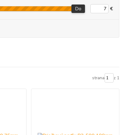
Do
€
strana
z 1