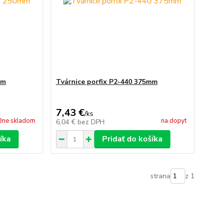
mm
Tvárnice porfix P2-440 375mm
7,43 €
/
ks
žne skladom
na dopyt
6,04 €
bez DPH
íka
Pridať do košíka
strana
z 1