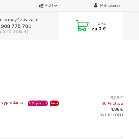
Prihlásenie
EUR
e si rady? Zavolajte.
0
ks
 908 775 701
za
0 €
a, 6:00-16 hod.)
8,08 €
 vypredania
40 % zľava
TOP produkt
Akcia
4,86 €
3,95 € bez DPH