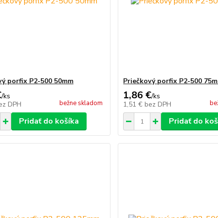
vý porfix P2-500 50mm
Priečkový porfix P2-500 75
€
1,86 €
/
ks
/
ks
bežne skladom
be
ez DPH
1,51 €
bez DPH
Pridať do košíka
Pridať do koš