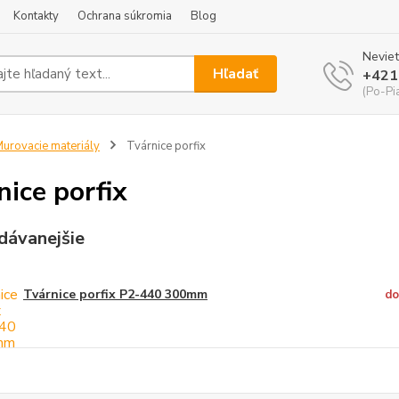
Kontakty
Ochrana súkromia
Blog
Neviet
Hľadať
+421
(Po-Pi
urovacie materiály
Tvárnice porfix
nice porfix
dávanejšie
Tvárnice porfix P2-440 300mm
do