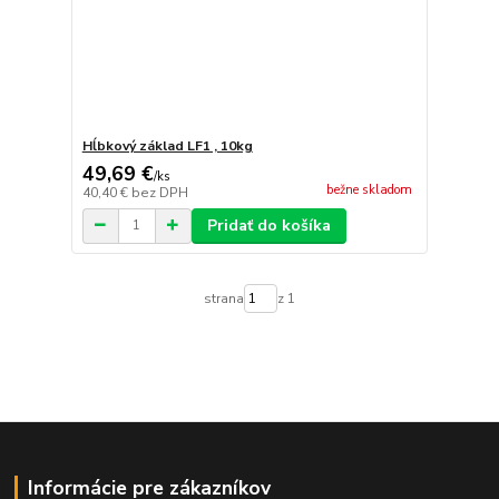
Hĺbkový základ LF1 , 10kg
49,69 €
/
ks
bežne skladom
40,40 €
bez DPH
Pridať do košíka
strana
z 1
Informácie pre zákazníkov