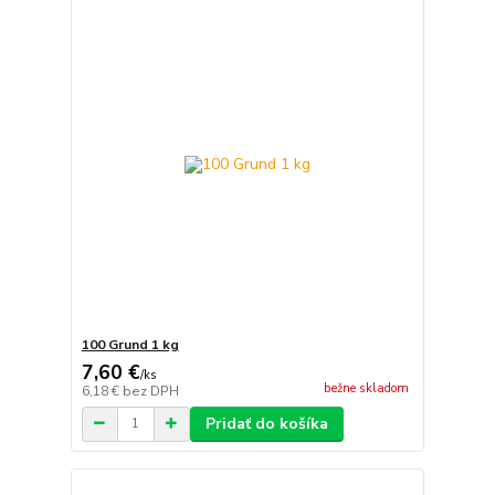
100 Grund 1 kg
7,60 €
/
ks
bežne skladom
6,18 €
bez DPH
Pridať do košíka