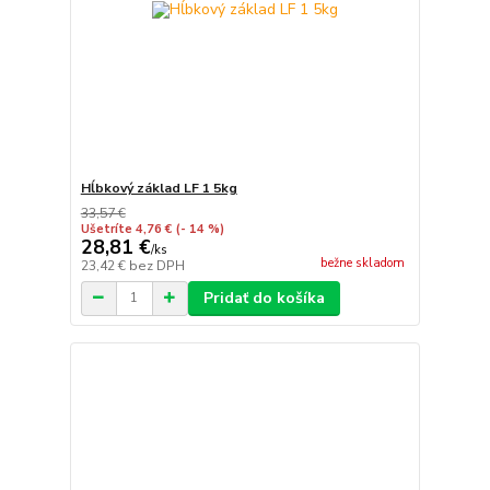
Hĺbkový základ LF 1 5kg
33,57 €
Ušetríte 4,76 €
(- 14 %)
28,81 €
/
ks
bežne skladom
23,42 €
bez DPH
Pridať do košíka