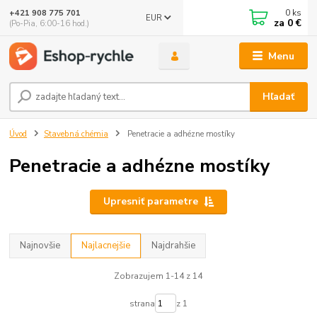
0
ks
+421 908 775 701
EUR
za
0 €
(Po-Pia, 6:00-16 hod.)
Menu
Hľadať
Úvod
Stavebná chémia
Penetracie a adhézne mostíky
Penetracie a adhézne mostíky
Upresniť parametre
Najnovšie
Najlacnejšie
Najdrahšie
Zobrazujem 1-14 z 14
strana
z 1