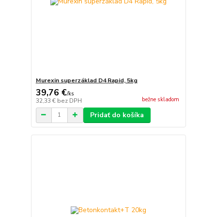
Murexin superzáklad D4 Rapid, 5kg
39,76 €
/
ks
bežne skladom
32,33 €
bez DPH
Pridať do košíka