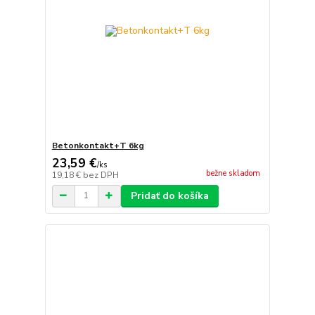
Betonkontakt+T 6kg
23,59 €
/
ks
bežne skladom
19,18 €
bez DPH
Pridať do košíka