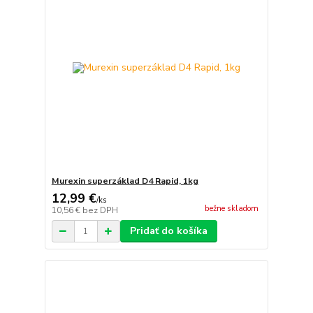
Murexin superzáklad D4 Rapid, 1kg
12,99 €
/
ks
bežne skladom
10,56 €
bez DPH
Pridať do košíka