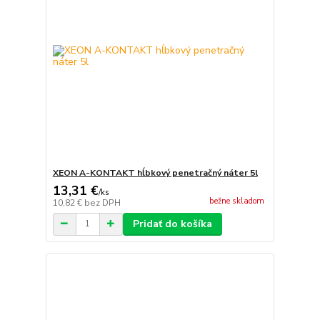
XEON A-KONTAKT hĺbkový penetračný náter 5l
13,31 €
/
ks
bežne skladom
10,82 €
bez DPH
Pridať do košíka