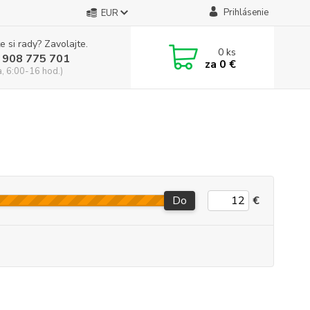
Prihlásenie
EUR
e si rady? Zavolajte.
0
ks
 908 775 701
za
0 €
a, 6:00-16 hod.)
Do
€