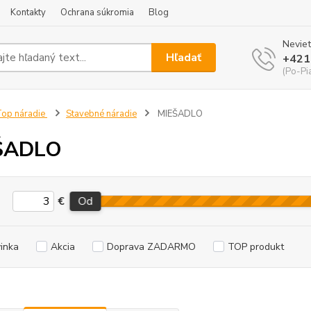
Kontakty
Ochrana súkromia
Blog
Neviet
Hľadať
+421
(Po-Pi
op náradie
Stavebné náradie
MIEŠADLO
ŠADLO
€
Od
inka
Akcia
Doprava ZADARMO
TOP produkt