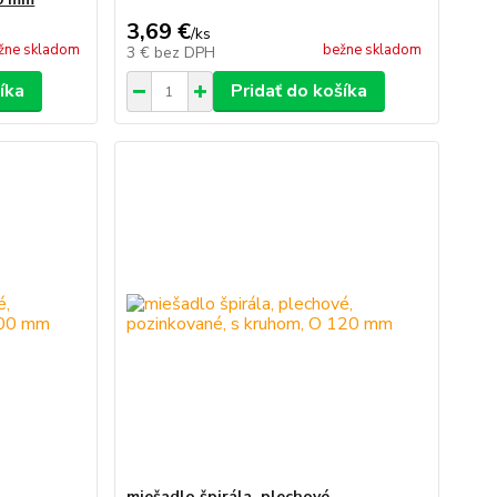
3,69 €
/
ks
žne skladom
bežne skladom
3 €
bez DPH
íka
Pridať do košíka
miešadlo špirála, plechové,