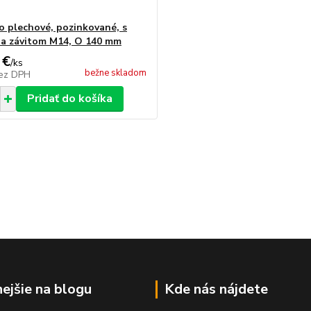
o plechové, pozinkované, s
a závitom M14, O 140 mm
 €
/
ks
bežne skladom
ez DPH
Pridať do košíka
nejšie na blogu
Kde nás nájdete