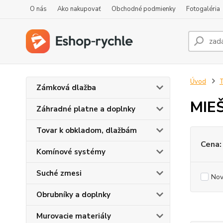
O nás
Ako nakupovať
Obchodné podmienky
Fotogaléria
Úvod
T
Zámková dlažba
MIE
Záhradné platne a doplnky
Tovar k obkladom, dlažbám
Cena:
Komínové systémy
Suché zmesi
Nov
Obrubníky a doplnky
Murovacie materiály