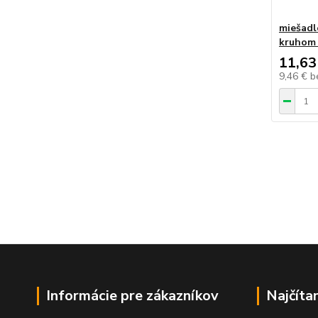
miešadl
kruhom 
11,63
9,46 €
b
Informácie pre zákazníkov
Najčíta