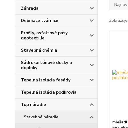
Najnov
Záhrada
Debniace tvárnice
Zobrazuje
Profily, asfaltové pásy,
geotextílie
Stavebná chémia
Sádrokartónové dosky a
doplnky
Tepelná izolácia fasády
Tepelná izolácia podkrovia
Top náradie
Stavebné náradie
miešadl
pozinko