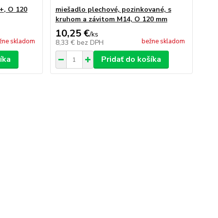
+, O 120
miešadlo plechové, pozinkované, s
kruhom a závitom M14, O 120 mm
10,25 €
/
ks
žne skladom
bežne skladom
8,33 €
bez DPH
íka
Pridať do košíka