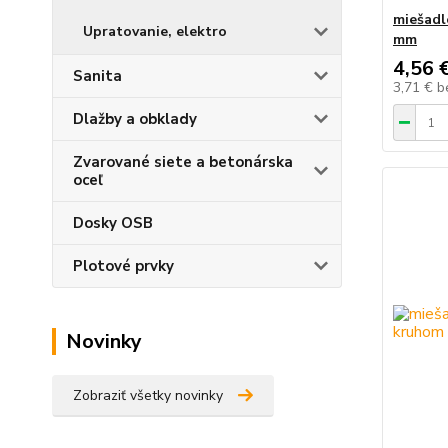
miešadl
Upratovanie, elektro
mm
4,56 
Sanita
3,71 €
b
Dlažby a obklady
Zvarované siete a betonárska
oceľ
Dosky OSB
Plotové prvky
Novinky
Zobraziť všetky novinky