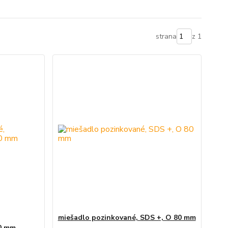
strana
z 1
miešadlo pozinkované, SDS +, O 80 mm
60 mm