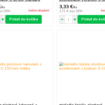
€
3,33 €
/
ks
/
ks
bežne skladom
be
ez DPH
2,71 €
bez DPH
Pridať do košíka
Pridať do koš
o plechové, lakované, s
miešadlo špirála, plechové,