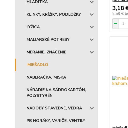
HLADÍTKA
3,18 
2,59 €
b
KLINKY, KRÍŽIKY, PODLOŽKY
LYŽICA
MALIARSKÉ POTREBY
MERANIE, ZNAČENIE
MIEŠADLO
NABERAČKA, MISKA
NÁRADIE NA SÁDROKARTÓN,
POLYSTYRÉN
NÁDOBY STAVEBNÉ, VEDRA
PB HORÁKY, VARIČE, VENTILY
miešadl