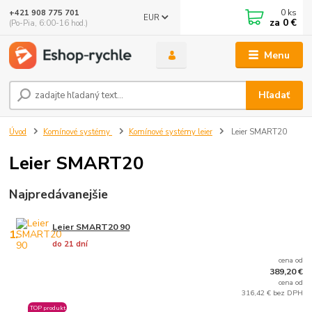
0
ks
+421 908 775 701
EUR
za
0 €
(Po-Pia, 6:00-16 hod.)
Menu
Hľadať
Úvod
Komínové systémy
Komínové systémy leier
Leier SMART20
Leier SMART20
Najpredávanejšie
Leier SMART20 90
1.
do 21 dní
cena od
389,20 €
cena od
316,42 € bez DPH
TOP produkt