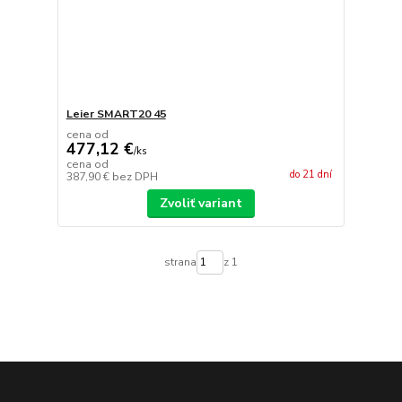
Leier SMART20 45
cena od
477,12 €
/
ks
cena od
do 21 dní
387,90 €
bez DPH
Zvoliť variant
strana
z 1