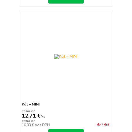
Kút – MINI
cena od
12,71 €
/
ks
cena od
do 7 dní
10,33 €
bez DPH