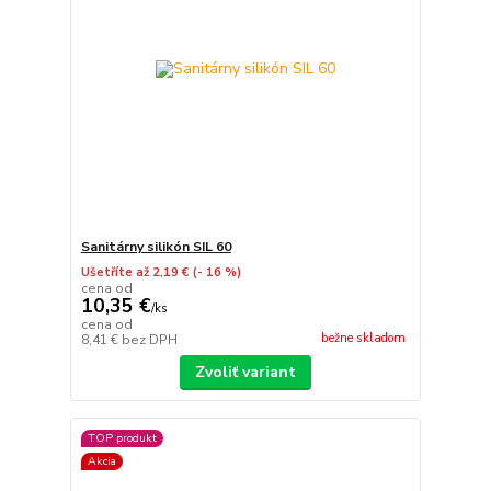
Sanitárny silikón SIL 60
Ušetříte až 2,19 €
(- 16 %)
cena od
10,35 €
/
ks
cena od
bežne skladom
8,41 €
bez DPH
Zvoliť variant
TOP produkt
Akcia