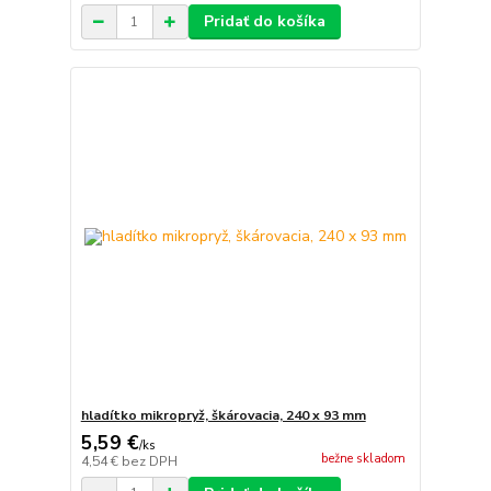
Pridať do košíka
hladítko mikropryž, škárovacia, 240 x 93 mm
5,59 €
/
ks
bežne skladom
4,54 €
bez DPH