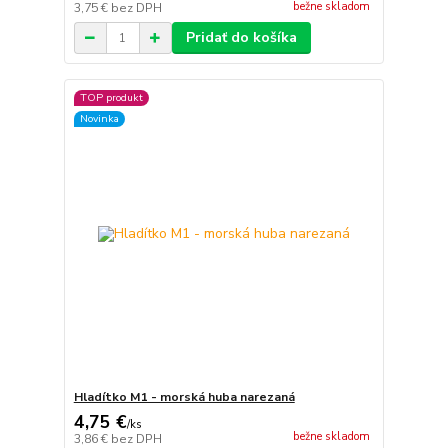
bežne skladom
3,75 €
bez DPH
Pridať do košíka
TOP produkt
Novinka
Hladítko M1 - morská huba narezaná
4,75 €
/
ks
bežne skladom
3,86 €
bez DPH