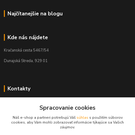
Najčítanejšie na blogu
Kde nás nájdete
Kračanská cesta 5467/54
Dunajská Streda, 929 01
Kontakty
Tamás Kántor
+421 908 775 701
Spracovanie cookies
(Po-Pia, 6:00-16 hod.)
Náš e-shop a partneri potrebujú Váš
súhlas
s použitím súborov
cookies, aby Vám mohli zobrazovať informácie týkajúce sa Vašich
info@kantorstav.sk
záujmov.