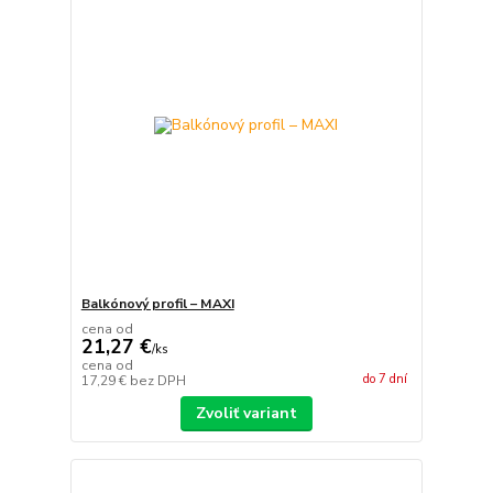
Balkónový profil – MAXI
cena od
21,27 €
/
ks
cena od
do 7 dní
17,29 €
bez DPH
Zvoliť variant