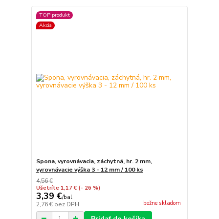
TOP produkt
Akcia
Spona, vyrovnávacia, záchytná, hr. 2 mm,
vyrovnávacie výška 3 - 12 mm / 100 ks
4,56 €
Ušetríte 1,17 €
(- 26 %)
3,39 €
/
bal
bežne skladom
2,76 €
bez DPH
Pridať do košíka