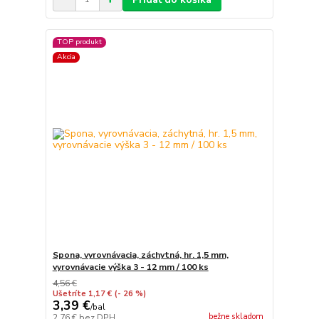
TOP produkt
Akcia
Spona, vyrovnávacia, záchytná, hr. 1,5 mm,
vyrovnávacie výška 3 - 12 mm / 100 ks
4,56 €
Ušetríte 1,17 €
(- 26 %)
3,39 €
/
bal
bežne skladom
2,76 €
bez DPH