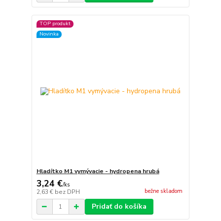
TOP produkt
Novinka
Hladítko M1 vymývacie - hydropena hrubá
3,24 €
/
ks
bežne skladom
2,63 €
bez DPH
Pridať do košíka