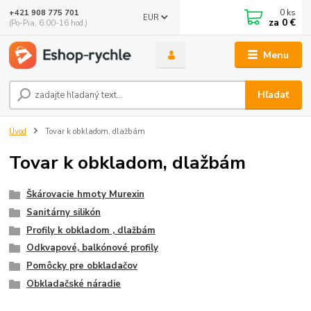
0
ks
+421 908 775 701
EUR
za
0 €
(Po-Pia, 6:00-16 hod.)
Menu
Hľadať
Úvod
Tovar k obkladom, dlažbám
Tovar k obkladom, dlažbám
Škárovacie hmoty Murexin
Sanitárny silikón
Profily k obkladom , dlažbám
Odkvapové, balkónové profily
Pomôcky pre obkladačov
Obkladačské náradie