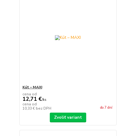
Kút – MAXI
cena od
12,71 €
/
ks
cena od
do 7 dní
10,33 €
bez DPH
Zvoliť variant