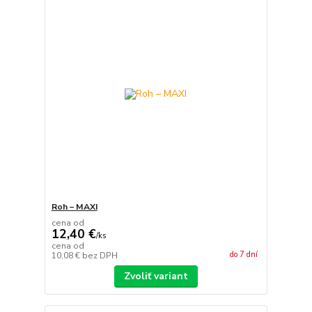
Roh – MAXI
cena od
12,40 €
/
ks
cena od
do 7 dní
10,08 €
bez DPH
Zvoliť variant