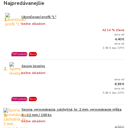
Najpredávanejšie
Ukončovací profil "L"
1.
bežne skladom
Až 14 % zľava
cena od
4,40 €
cena od
3,58 € bez DPH
TOP produkt
Akcia
Spony levelys
2.
bežne skladom
cena od
6,99 €
cena od
5,68 € bez DPH
TOP produkt
Akcia
Spona, vyrovnávacia, záchytná, hr. 2 mm, vyrovnávacie výška
3.
3 - 12 mm / 100 ks
bežne skladom
4,56 €