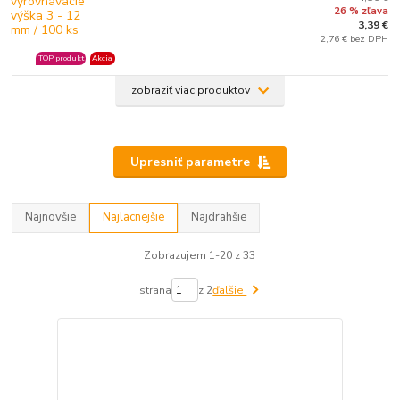
26 % zľava
3,39 €
2,76 € bez DPH
TOP produkt
Akcia
zobraziť viac produktov
Upresniť parametre
Najnovšie
Najlacnejšie
Najdrahšie
Zobrazujem 1-20 z 33
strana
z 2
ďalšie