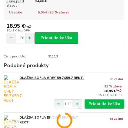
Cena pred
24,60 €
zľavou
Ušetríte
5,65 € (
23
% zľava)
18,95 €
/
m2
15,41 €
bez DPH
Pridať do košíka
Číslo produktu:
31113
Podobné produkty
DLAŽBA SOFIJA GREY 59,7X59,7 REKT.
do 21 dní
23 % zľava
18,95 €
/
m2
15,41 €
bez DPH
Pridať do košíka
DLAŽBA SOFIJA BROWN 59,7X59,7
do 21 dní
REKT.