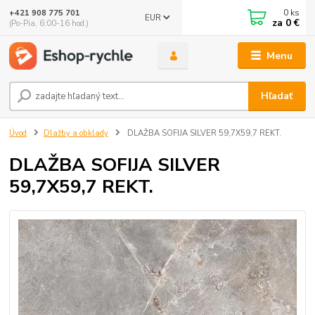
0
ks
+421 908 775 701
EUR
za
0 €
(Po-Pia, 6:00-16 hod.)
Menu
Hľadať
Úvod
Dlažby a obklady
DLAŽBA SOFIJA SILVER 59,7X59,7 REKT.
DLAŽBA SOFIJA SILVER
59,7X59,7 REKT.