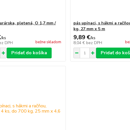
urárska, pletená, O 1,7 mm /
pás upínaci, s hákmi a račňo
kg, 27 mm x 5 m
€
9,89 €
/
ks
/
ks
bežne skladom
be
ez DPH
8,04 €
bez DPH
Pridať do košíka
Pridať do koš