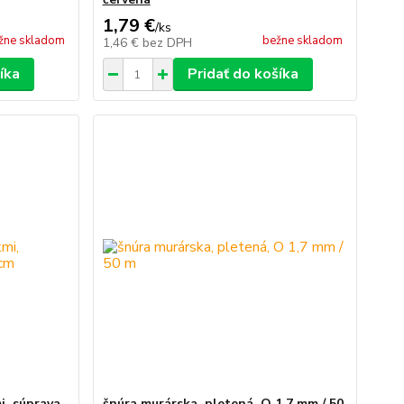
1,79 €
/
ks
žne skladom
bežne skladom
1,46 €
bez DPH
íka
Pridať do košíka
i, súprava
šnúra murárska, pletená, O 1,7 mm / 50