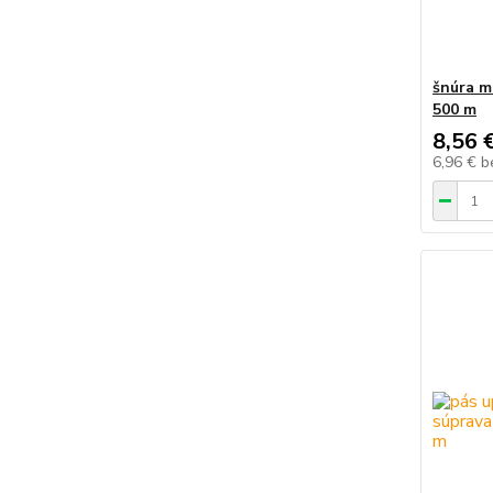
šnúra m
500 m
8,56 
6,96 €
b