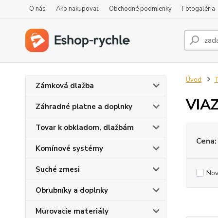
O nás
Ako nakupovať
Obchodné podmienky
Fotogaléria
Úvod
T
Zámková dlažba
VIA
Záhradné platne a doplnky
Tovar k obkladom, dlažbám
Cena:
Komínové systémy
Suché zmesi
Nov
Obrubníky a doplnky
Murovacie materiály