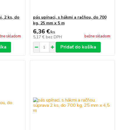
, 2 ks, do
pás upínaci, s hákmi a račňou, do 700
kg, 25 mm x 5 m
6,36 €
/
ks
žne skladom
bežne skladom
5,17 €
bez DPH
íka
Pridať do košíka