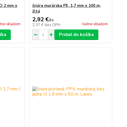
 O 2 mm x
šnúra murárska PE, 1,7 mm x 100 m,
žltá
2,92 €
/
ks
žne skladom
bežne skladom
2,37 €
bez DPH
íka
Pridať do košíka