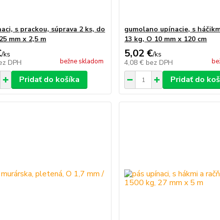
aci, s prackou, súprava 2 ks, do
gumolano upínacie, s háčikmi
 25 mm x 2,5 m
13 kg, O 10 mm x 120 cm
€
5,02 €
/
ks
/
ks
bežne skladom
be
ez DPH
4,08 €
bez DPH
Pridať do košíka
Pridať do koš