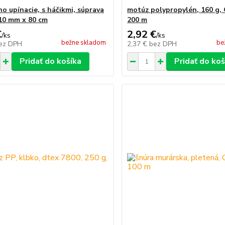
o upínacie, s háčikmi, súprava
motúz polypropylén, 160 g,
 10 mm x 80 cm
200 m
€
2,92 €
/
ks
/
ks
bežne skladom
be
ez DPH
2,37 €
bez DPH
Pridať do košíka
Pridať do koš