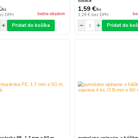
€
1,59 €
/
ks
/
ks
bežne skladom
be
ez DPH
1,29 €
bez DPH
Pridať do košíka
Pridať do koš
urárska PE, 1,7 mm x 50 m,
gumolano upínacie, s háčikm