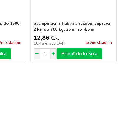
u, do 1500
pás upínaci, s hákmi a račňou, súprava
2 ks, do 700 kg, 25 mm x 4,5 m
12,86 €
/
ks
žne skladom
bežne skladom
10,46 €
bez DPH
íka
Pridať do košíka