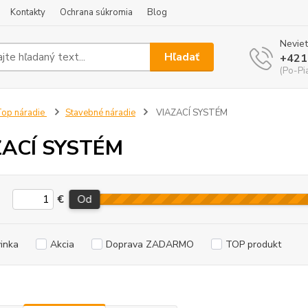
Kontakty
Ochrana súkromia
Blog
Neviet
Hľadať
+421
(Po-Pi
op náradie
Stavebné náradie
VIAZACÍ SYSTÉM
ZACÍ SYSTÉM
€
Od
inka
Akcia
Doprava ZADARMO
TOP produkt