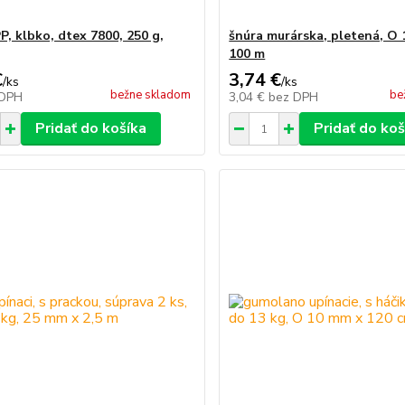
P, klbko, dtex 7800, 250 g,
šnúra murárska, pletená, O 
100 m
€
3,74 €
/
ks
/
ks
bežne skladom
be
 DPH
3,04 €
bez DPH
Pridať do košíka
Pridať do koš