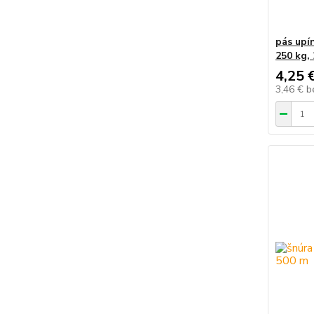
pás upín
250 kg,
4,25 
3,46 €
b