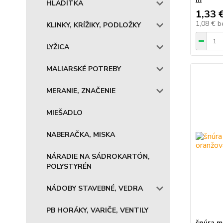
HLADÍTKA
1,33 
1,08 €
b
KLINKY, KRÍŽIKY, PODLOŽKY
LYŽICA
MALIARSKÉ POTREBY
MERANIE, ZNAČENIE
MIEŠADLO
NABERAČKA, MISKA
NÁRADIE NA SÁDROKARTÓN,
POLYSTYRÉN
NÁDOBY STAVEBNÉ, VEDRA
PB HORÁKY, VARIČE, VENTILY
šnúra m