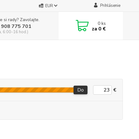
Prihlásenie
EUR
e si rady? Zavolajte.
0
ks
 908 775 701
za
0 €
a, 6:00-16 hod.)
Do
€