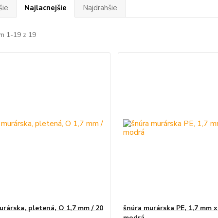
šie
Najlacnejšie
Najdrahšie
m 1-19 z 19
urárska, pletená, O 1,7 mm / 20
šnúra murárska PE, 1,7 mm x
modrá