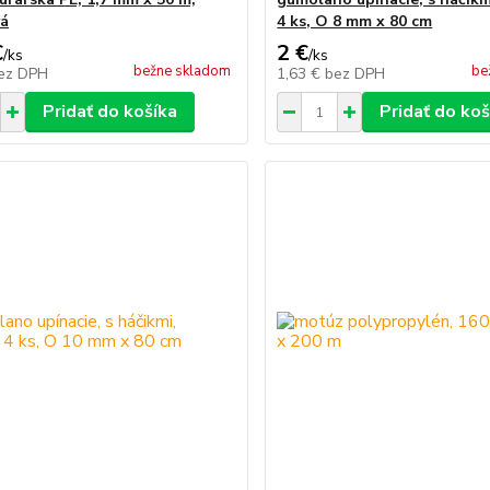
vá
4 ks, O 8 mm x 80 cm
€
2 €
/
ks
/
ks
bežne skladom
be
ez DPH
1,63 €
bez DPH
Pridať do košíka
Pridať do koš