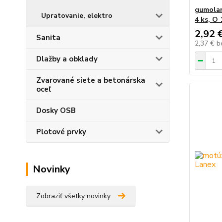
gumolan
Upratovanie, elektro
4 ks, O
2,92 
Sanita
2,37 €
b
Dlažby a obklady
Zvarované siete a betonárska
oceľ
Dosky OSB
Plotové prvky
Novinky
Zobraziť všetky novinky