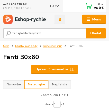
0
ks
+421 908 775 701
EUR
za
0 €
(Po-Pia, 6:00-16 hod.)
Menu
Hľadať
Úvod
Dlažby a obklady
Kúpeľňové série
Fanti 30x60
Fanti 30x60
Upresniť parametre
Najnovšie
Najlacnejšie
Najdrahšie
Zobrazujem 1-4 z 4
strana
z 1