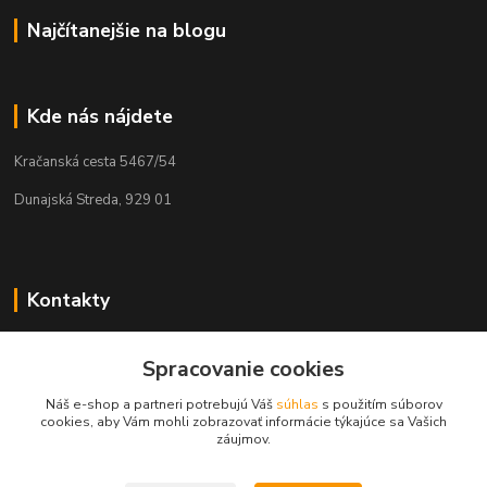
Najčítanejšie na blogu
Kde nás nájdete
Kračanská cesta 5467/54
Dunajská Streda, 929 01
Kontakty
Tamás Kántor
Spracovanie cookies
+421 908 775 701
(Po-Pia, 6:00-16 hod.)
Náš e-shop a partneri potrebujú Váš
súhlas
s použitím súborov
cookies, aby Vám mohli zobrazovať informácie týkajúce sa Vašich
info@kantorstav.sk
záujmov.