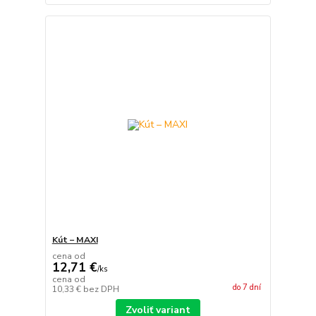
Kút – MAXI
cena od
12,71 €
/
ks
cena od
do 7 dní
10,33 €
bez DPH
Zvoliť variant