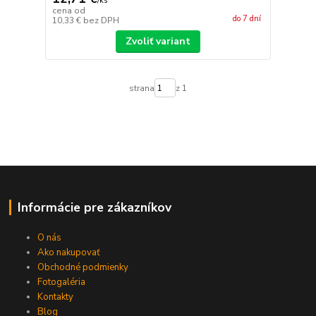
/
ks
cena od
do 7 dní
10,33 €
bez DPH
Zvoliť variant
strana
z 1
Informácie pre zákazníkov
O nás
Ako nakupovať
Obchodné podmienky
Fotogaléria
Kontakty
Blog