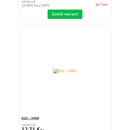
cena od
do 7 dní
10,08 €
bez DPH
Zvoliť variant
Kút – MINI
cena od
12,71 €