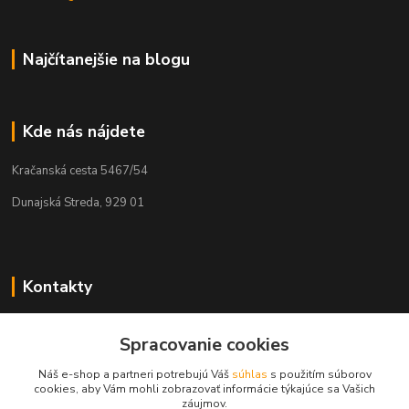
Najčítanejšie na blogu
Kde nás nájdete
Kračanská cesta 5467/54
Dunajská Streda, 929 01
Kontakty
Tamás Kántor
+421 908 775 701
Spracovanie cookies
(Po-Pia, 6:00-16 hod.)
Náš e-shop a partneri potrebujú Váš
súhlas
s použitím súborov
cookies, aby Vám mohli zobrazovať informácie týkajúce sa Vašich
info@kantorstav.sk
záujmov.