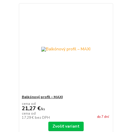
Balkónový profil – MAXI
cena od
21,27 €
/
ks
cena od
do 7 dní
17,29 €
bez DPH
Zvoliť variant