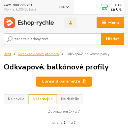
0
ks
+421 908 775 701
EUR
za
0 €
(Po-Pia, 6:00-16 hod.)
Menu
Hľadať
Úvod
Tovar k obkladom, dlažbám
Odkvapové, balkónové profily
Odkvapové, balkónové profily
Upresniť parametre
Najnovšie
Najlacnejšie
Najdrahšie
Zobrazujem 1-7 z 7
strana
z 1