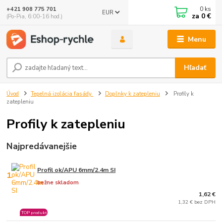
0
ks
+421 908 775 701
EUR
za
0 €
(Po-Pia, 6:00-16 hod.)
Menu
Hľadať
Úvod
Tepelná izolácia fasády
Doplnky k zatepleniu
Profily k
zatepleniu
Profily k zatepleniu
Najpredávanejšie
Profil ok/APU 6mm/2.4m SI
1.
bežne skladom
1,62 €
1,32 € bez DPH
TOP produkt