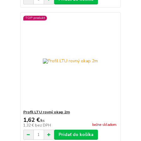
TOP produkt
Profil LTU rovný okap 2m
1,62 €
/
ks
bežne skladom
1,32 €
bez DPH
Pridať do košíka