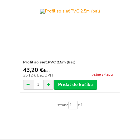
Profil so sieť.PVC 2.5m (bal)
43,20 €
/
bal
bežne skladom
35,12 €
bez DPH
Pridať do košíka
strana
z 1