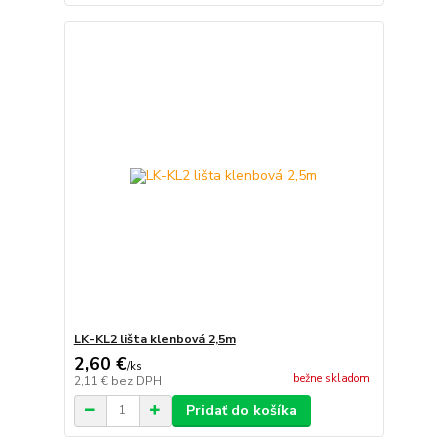
LK-KL2 lišta klenbová 2,5m
2,60 €
/
ks
bežne skladom
2,11 €
bez DPH
Pridať do košíka