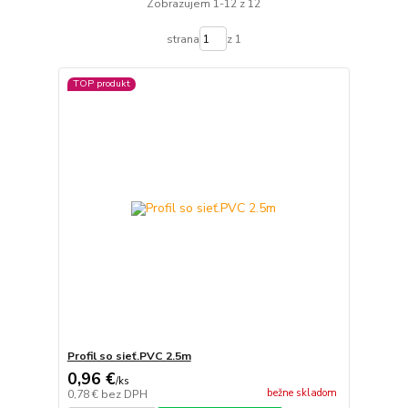
Zobrazujem 1-12 z 12
strana
z 1
TOP produkt
Profil so sieť.PVC 2.5m
0,96 €
/
ks
bežne skladom
0,78 €
bez DPH