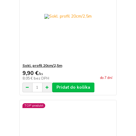
Sokl. profil 20cm/2,5m
9,90 €
/
ks
do 7 dní
8,05 €
bez DPH
Pridať do košíka
TOP produkt